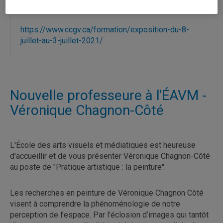
Laval (1998). L’artiste travaille et vit à Montréal.
https://www.ccgv.ca/formation/exposition-du-8-
juillet-au-3-juillet-2021/
Nouvelle professeure à l'ÉAVM -
Véronique Chagnon-Côté
L'École des arts visuels et médiatiques est heureuse
d'accueillir et de vous présenter Véronique Chagnon-Côté
au poste de "Pratique artistique : la peinture".
Les recherches en peinture de Véronique Chagnon Côté
visent à comprendre la phénoménologie de notre
perception de l’espace. Par l’éclosion d’images qui tantôt