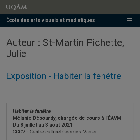
Accéder
Accéder
Accéder
à
au
à
la
menu
la
École des arts visuels et médiatiques
recherche
pricipal
zone
centrale
Auteur :
St-Martin Pichette,
Julie
Exposition - Habiter la fenêtre
Habiter la fenêtre
Mélanie Désourdy, chargée de cours à l'ÉAVM
Du 8 juillet au 3 août 2021
CCGV - Centre culturel Georges-Vanier