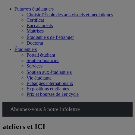
Futur⸱e⸱s étudiant⸱e⸱s
Choisir l’École des arts visuels et médiatiques
Certificat
Baccalauréats
Maîtrises
Étudiant⸱e⸱s de l’étranger
Doctorat
Étudiant⸱e⸱s
Portail étudiant
Soutien financier
Services
Soutien aux étudiant⸱e⸱s
Vie étudiante
Échanges internationaux
Expositions étudiantes
Prix et bourses de 1er cycle
Abonnez-vous à notre infolettre
ateliers et ICI