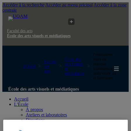
Accéder à la recherche
Accéder au menu pricipal
Accéder à la zone
centrale
Faculté des arts
École des arts visuels et médiatiques
Féminismes
École des
noirs en
Faculté
arts visuels
pratique :
UQAM
des
et
transmission
arts
médiatiques
orale entre art
et littérature
École des arts visuels et médiatiques
Accueil
L'École
À propos
Ateliers et laboratoires
Directions
Personnel administratif
Personnel technique