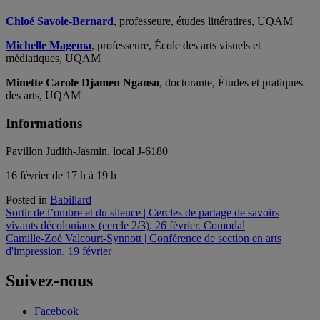
Chloé Savoie-Bernard
, professeure, études littératires, UQAM
Michelle Magema
, professeure, École des arts visuels et
médiatiques, UQAM
Minette Carole Djamen Nganso
, doctorante, Études et pratiques
des arts, UQAM
Informations
Pavillon Judith-Jasmin, local J-6180
16 février de 17 h à 19 h
Posted in
Babillard
Navigation
Sortir de l’ombre et du silence | Cercles de partage de savoirs
vivants décoloniaux (cercle 2/3). 26 février. Comodal
de
Camille-Zoé Valcourt-Synnott | Conférence de section en arts
l'article
d'impression. 19 février
Suivez-nous
Facebook