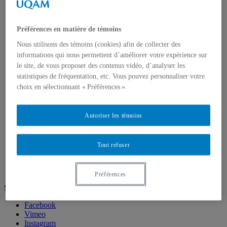
Nous joindre
Corps enseignant
Professeur⸱e⸱s régulières et réguliers
Préférences en matière de témoins
Professeur⸱e⸱s associé⸱e⸱s
Nous utilisons des témoins (cookies) afin de collecter des
Professeur⸱e⸱s retraité⸱e⸱s
informations qui nous permettent d’améliorer votre expérience sur
Professeur·e·s invité·e·s
le site, de vous proposer des contenus vidéo, d’analyser les
Artistes ou pédagogues en résidence
statistiques de fréquentation, etc. Vous pouvez personnaliser votre
Chargé⸱e⸱s de cours
choix en sélectionnant « Préférences ».
Programmes d'études
Premier cycle
Deuxième cycle
Autoriser les témoins
Troisième cycle
Recherche et création
Unités de recherche
Publications
Tout refuser
Prix, bourses et distinctions
Préférences
Suivez-nous
Facebook
Vimeo
Instagram