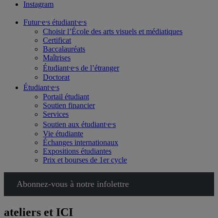
Instagram
Futur⸱e⸱s étudiant⸱e⸱s
Choisir l’École des arts visuels et médiatiques
Certificat
Baccalauréats
Maîtrises
Étudiant⸱e⸱s de l’étranger
Doctorat
Étudiant⸱e⸱s
Portail étudiant
Soutien financier
Services
Soutien aux étudiant⸱e⸱s
Vie étudiante
Échanges internationaux
Expositions étudiantes
Prix et bourses de 1er cycle
Abonnez-vous à notre infolettre
ateliers et ICI