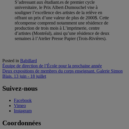
S’adressant aux étudiant.es de premier cycle
universitaire, le Prix Albert-Dumouchel vise à
souligner l’excellence des artistes de la relève en
offrant un prix d’une valeur de plus de 2000$. Cette
récompense comprend notamment une résidence de
production de trois mois à L’imprimerie, centre
d’artistes (Montréal), ainsi qu’une résidence de deux
semaines à l’Atelier Presse Papier (Trois-Rivières).
Posted in
Babillard
Navigation
Équipe de direction de l’École pour la prochaine année
Deux expositions de membres du corps enseignant. Galerie Simon
de
Blais. 13 juin - 18 juillet
l'article
Suivez-nous
Facebook
Vimeo
Instagram
Coordonnées