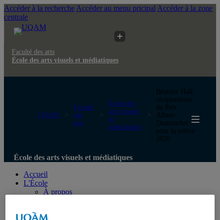
Accéder à la recherche
Accéder au menu pricipal
Accéder à la zone
centrale
Faculté des arts
École des arts visuels et médiatiques
Béatrice Hall,
récipiendaire
École des
Faculté
du Prix
arts visuels
UQAM
des
Albert-
et
arts
Dumouchel
médiatiques
pour la relève
2026
École des arts visuels et médiatiques
Accueil
L'École
À propos
Ateliers et laboratoires
Directions
Personnel administratif