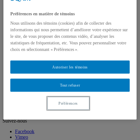
Personnel technique
Nous joindre
Préférences en matière de témoins
Corps enseignant
Professeur⸱e⸱s régulières et réguliers
Nous utilisons des témoins (cookies) afin de collecter des
Professeur⸱e⸱s associé⸱e⸱s
informations qui nous permettent d’améliorer votre expérience sur
Professeur⸱e⸱s retraité⸱e⸱s
le site, de vous proposer des contenus vidéo, d’analyser les
Professeur·e·s invité·e·s
statistiques de fréquentation, etc. Vous pouvez personnaliser votre
Artistes ou pédagogues en résidence
choix en sélectionnant « Préférences ».
Chargé⸱e⸱s de cours
Programmes d'études
Premier cycle
Autoriser les témoins
Deuxième cycle
Troisième cycle
Recherche et création
Tout refuser
Unités de recherche
Publications
Prix, bourses et distinctions
Préférences
Suivez-nous
Facebook
Vimeo