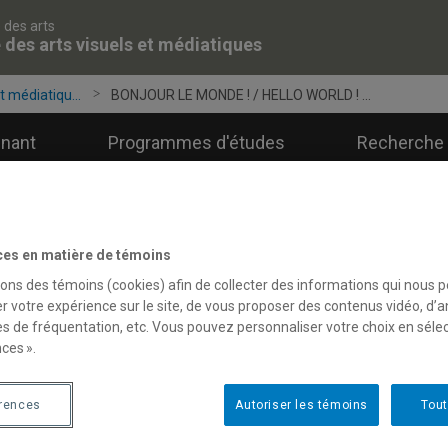
 des arts
 des arts visuels et médiatiques
t médiatiqu...
BONJOUR LE MONDE ! / HELLO WORLD ! ...
gnant
Programmes d'études
Recherche 
ces en matière de témoins
sons des témoins (cookies) afin de collecter des informations qui nous 
r votre expérience sur le site, de vous proposer des contenus vidéo, d’a
es de fréquentation, etc. Vous pouvez personnaliser votre choix en séle
ces ».
érences
Autoriser les témoins
Tout