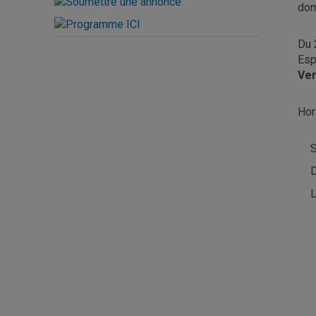
dom
Du 
Esp
Ver
Hora
S
D
L