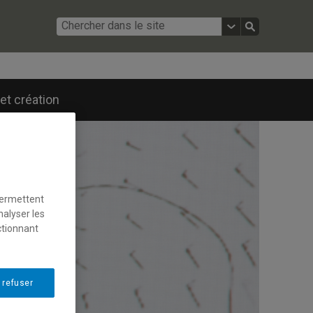
et création
permettent
nalyser les
ctionnant
 refuser