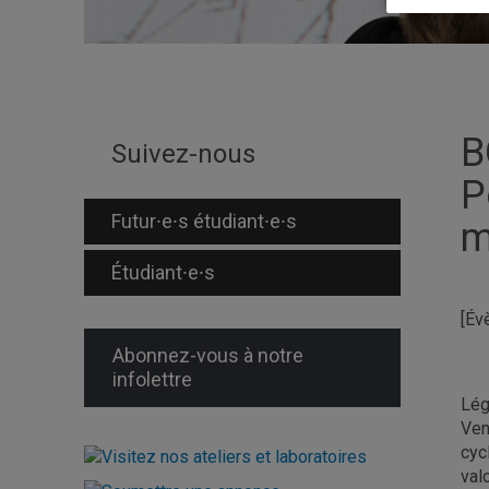
B
Suivez-nous
P
Futur⸱e⸱s étudiant⸱e⸱s
m
Étudiant⸱e⸱s
[Év
Abonnez-vous à notre
infolettre
Lég
Ven
cyc
val