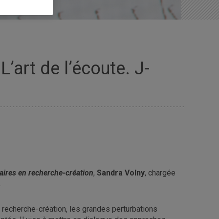
’art de l’écoute. J-
taires en recherche-création
,
Sandra Volny
, chargée
.
 recherche-création, les grandes perturbations