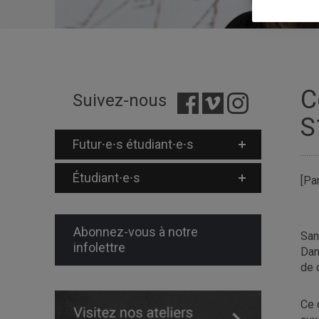
C
Suivez-nous
S
Futur⸱e⸱s étudiant⸱e⸱s
Étudiant⸱e⸱s
[Pa
Abonnez-vous à notre
San
infolettre
Dan
de 
Ce 