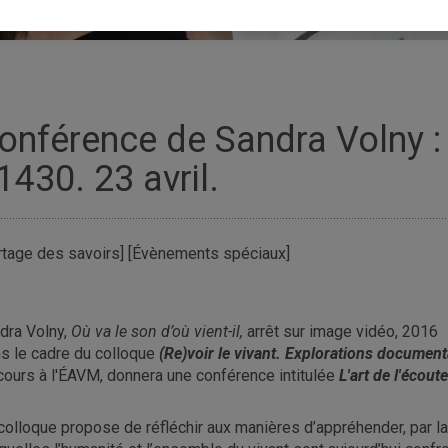
onférence de Sandra Volny : L
1430. 23 avril.
rtage des savoirs] [Évènements spéciaux]
dra Volny,
Où va le son d’où vient-il,
arrêt sur image vidéo, 2016
s le cadre du colloque
(Re)voir le vivant. Explorations documen
cours à l'ÉAVM, donnera une conférence intitulée
L'art de l'écoute
colloque propose de réfléchir aux manières d’appréhender, par la