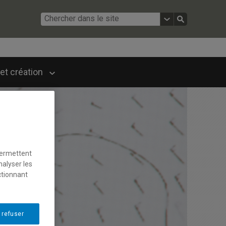
et création
permettent
nalyser les
ctionnant
 refuser