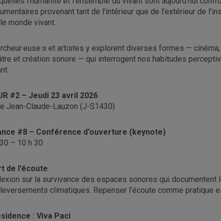
quelles l’humanité et l’ensemble du vivant sont aujourd’hui confr
umentaires provenant tant de l’intérieur que de l’extérieur de l’in
 le monde vivant.
rcheur·euse·s et artistes y explorent diverses formes — cinéma, pho
âtre et création sonore — qui interrogent nos habitudes percepti
nt.
R #2 – Jeudi 23 avril 2026
le Jean-Claude-Lauzon (J-S1430)
nce #8 – Conférence d’ouverture (keynote)
 30 – 10 h 30
rt de l’écoute
lexion sur la survivance des espaces sonores qui documentent l
leversements climatiques. Repenser l’écoute comme pratique est
sidence : Viva Paci