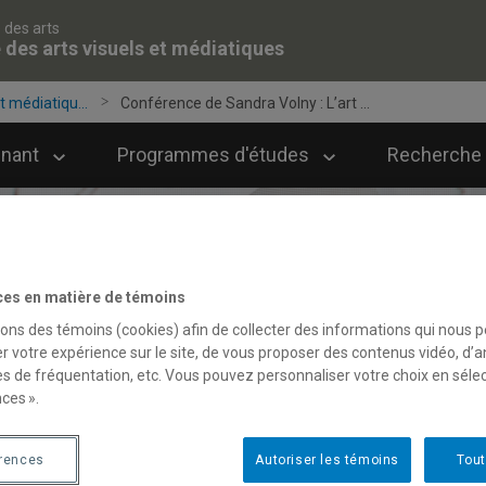
 des arts
 des arts visuels et médiatiques
t médiatiqu...
Conférence de Sandra Volny : L’art ...
gnant
Programmes d'études
Recherche 
ces en matière de témoins
sons des témoins (cookies) afin de collecter des informations qui nous 
r votre expérience sur le site, de vous proposer des contenus vidéo, d’a
es de fréquentation, etc. Vous pouvez personnaliser votre choix en séle
ces ».
érences
Autoriser les témoins
Tout