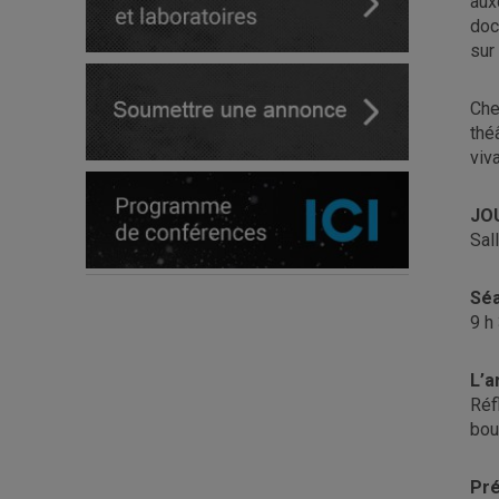
aux
doc
sur
Che
thé
viva
JOU
Sal
Séa
9 h
L’a
Réf
bou
Pré