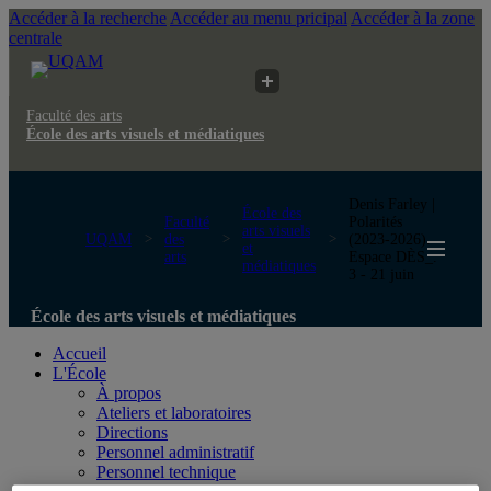
Accéder à la recherche
Accéder au menu pricipal
Accéder à la zone
centrale
Faculté des arts
École des arts visuels et médiatiques
Denis Farley |
École des
Faculté
Polarités
arts visuels
UQAM
des
(2023-2026).
et
arts
Espace DÈS_.
médiatiques
3 - 21 juin
École des arts visuels et médiatiques
Accueil
L'École
À propos
Ateliers et laboratoires
Directions
Personnel administratif
Personnel technique