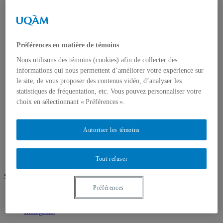
Nous joindre
Corps enseignant
Professeur⸱e⸱s régulières et réguliers
Professeur⸱e⸱s associé⸱e⸱s
Professeur⸱e⸱s retraité⸱e⸱s
Préférences en matière de témoins
Professeur·e·s invité·e·s
Artistes ou pédagogues en résidence
Nous utilisons des témoins (cookies) afin de collecter des
Chargé⸱e⸱s de cours
informations qui nous permettent d’améliorer votre expérience sur
Programmes d'études
le site, de vous proposer des contenus vidéo, d’analyser les
Premier cycle
statistiques de fréquentation, etc. Vous pouvez personnaliser votre
Deuxième cycle
choix en sélectionnant « Préférences ».
Troisième cycle
Recherche et création
Unités de recherche
Autoriser les témoins
Publications
Prix, bourses et distinctions
Tout refuser
Suivez-nous
Préférences
Facebook
Vimeo
Instagram