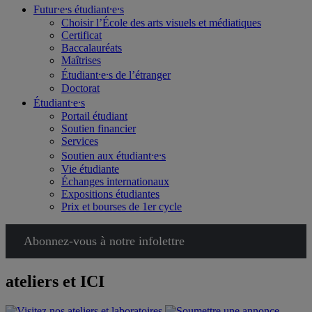
Futur⸱e⸱s étudiant⸱e⸱s
Choisir l’École des arts visuels et médiatiques
Certificat
Baccalauréats
Maîtrises
Étudiant⸱e⸱s de l’étranger
Doctorat
Étudiant⸱e⸱s
Portail étudiant
Soutien financier
Services
Soutien aux étudiant⸱e⸱s
Vie étudiante
Échanges internationaux
Expositions étudiantes
Prix et bourses de 1er cycle
Abonnez-vous à notre infolettre
ateliers et ICI