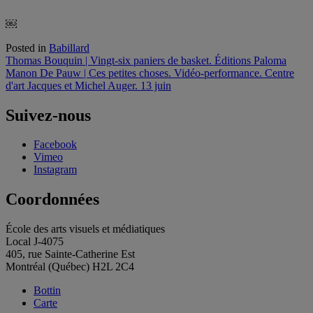
￼
Posted in
Babillard
Navigation
Thomas Bouquin | Vingt-six paniers de basket. Éditions Paloma
Manon De Pauw | Ces petites choses. Vidéo-performance. Centre
de
d'art Jacques et Michel Auger. 13 juin
l'article
Suivez-nous
Facebook
Vimeo
Instagram
Coordonnées
École des arts visuels et médiatiques
Local J-4075
405, rue Sainte-Catherine Est
Montréal (Québec) H2L 2C4
Bottin
Carte