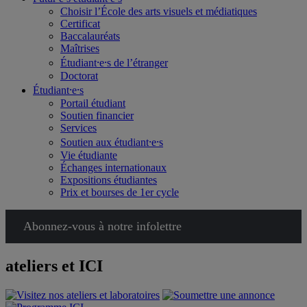
Choisir l’École des arts visuels et médiatiques
Certificat
Baccalauréats
Maîtrises
Étudiant⸱e⸱s de l’étranger
Doctorat
Étudiant⸱e⸱s
Portail étudiant
Soutien financier
Services
Soutien aux étudiant⸱e⸱s
Vie étudiante
Échanges internationaux
Expositions étudiantes
Prix et bourses de 1er cycle
Abonnez-vous à notre infolettre
ateliers et ICI