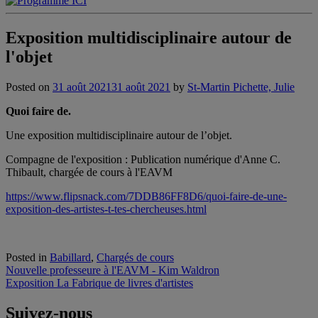
Exposition multidisciplinaire autour de
l'objet
Posted on
31 août 2021
31 août 2021
by
St-Martin Pichette, Julie
Quoi faire de.
Une exposition multidisciplinaire autour de l’objet.
Compagne de l'exposition : Publication numérique d'Anne C.
Thibault, chargée de cours à l'EAVM
https://www.flipsnack.com/7DDB86FF8D6/quoi-faire-de-une-
exposition-des-artistes-t-tes-chercheuses.html
Posted in
Babillard
,
Chargés de cours
Navigation
Nouvelle professeure à l'EAVM - Kim Waldron
Exposition La Fabrique de livres d'artistes
de
l'article
Suivez-nous