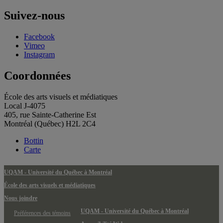
Suivez-nous
Facebook
Vimeo
Instagram
Coordonnées
École des arts visuels et médiatiques
Local J-4075
405, rue Sainte-Catherine Est
Montréal (Québec) H2L 2C4
Bottin
Carte
UQAM - Université du Québec à Montréal
École des arts visuels et médiatiques
Nous joindre
UQAM - Université du Québec à Montréal
Préférences des témoins