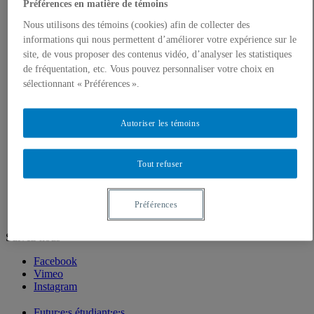
Corps enseignant
Préférences en matière de témoins
Professeur⸱e⸱s régulières et réguliers
Nous utilisons des témoins (cookies) afin de collecter des
Professeur⸱e⸱s associé⸱e⸱s
informations qui nous permettent d’améliorer votre expérience sur le
Professeur⸱e⸱s retraité⸱e⸱s
site, de vous proposer des contenus vidéo, d’analyser les statistiques
Professeur·e·s invité·e·s
de fréquentation, etc. Vous pouvez personnaliser votre choix en
Artistes ou pédagogues en résidence
sélectionnant « Préférences ».
Chargé⸱e⸱s de cours
Programmes d'études
Premier cycle
Autoriser les témoins
Deuxième cycle
Troisième cycle
Recherche et création
Unités de recherche
Tout refuser
Publications
Prix, bourses et distinctions
Préférences
Suivez-nous
Facebook
Vimeo
Instagram
Futur⸱e⸱s étudiant⸱e⸱s