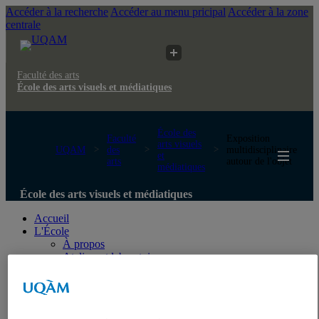
Accéder à la recherche
Accéder au menu pricipal
Accéder à la zone
centrale
Faculté des arts
École des arts visuels et médiatiques
École des
Faculté
Exposition
arts visuels
UQAM
des
multidisciplinaire
et
arts
autour de l'objet
médiatiques
École des arts visuels et médiatiques
Accueil
L'École
À propos
Ateliers et laboratoires
Directions
Personnel administratif
Personnel technique
Nous joindre