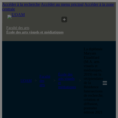
Accéder à la recherche
Accéder au menu pricipal
Accéder à la zone
centrale
Faculté des arts
École des arts visuels et médiatiques
La diplômée
Maryam
Eizadifard
(M.A. arts
visuels et
médiatiques,
École des
2019) est la
Faculté
arts visuels
récipiendaire
UQAM
des
et
de la
arts
médiatiques
Résidence
Intersections
de recherche,
création et
diffusion,
première
édition 2021