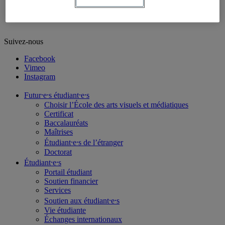
Prix, bourses et distinctions
Suivez-nous
Facebook
Vimeo
Instagram
Futur⸱e⸱s étudiant⸱e⸱s
Choisir l’École des arts visuels et médiatiques
Certificat
Baccalauréats
Maîtrises
Étudiant⸱e⸱s de l’étranger
Doctorat
Étudiant⸱e⸱s
Portail étudiant
Soutien financier
Services
Soutien aux étudiant⸱e⸱s
Vie étudiante
Échanges internationaux