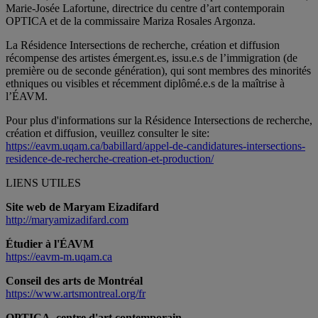
Marie-Josée Lafortune, directrice du centre d’art contemporain
OPTICA et de la commissaire Mariza Rosales Argonza.
La Résidence Intersections de recherche, création et diffusion
récompense des artistes émergent.es, issu.e.s de l’immigration (de
première ou de seconde génération), qui sont membres des minorités
ethniques ou visibles et récemment diplômé.e.s de la maîtrise à
l’ÉAVM.
Pour plus d'informations sur la Résidence Intersections de recherche,
création et diffusion, veuillez consulter le site:
https://eavm.uqam.ca/babillard/appel-de-candidatures-intersections-
residence-de-recherche-creation-et-production/
LIENS UTILES
Site web de Maryam Eizadifard
http://maryamizadifard.com
Étudier à l'ÉAVM
https://eavm-m.uqam.ca
Conseil des arts de Montréal
https://www.artsmontreal.org/fr
OPTICA, centre d'art contemporain