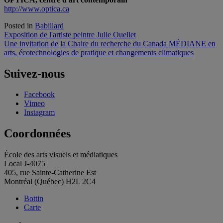
http://www.optica.ca
Posted in
Babillard
Navigation
Exposition de l'artiste peintre Julie Ouellet
Une invitation de la Chaire du recherche du Canada MÉDIANE en
de
arts, écotechnologies de pratique et changements climatiques
l'article
Suivez-nous
Facebook
Vimeo
Instagram
Coordonnées
École des arts visuels et médiatiques
Local J-4075
405, rue Sainte-Catherine Est
Montréal (Québec) H2L 2C4
Bottin
Carte