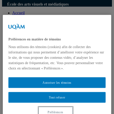
École des arts visuels et médiatiques
Accueil
L'École
À propos
Ateliers et laboratoires
Directions
Personnel administratif
Préférences en matière de témoins
Personnel technique
Nous joindre
Nous utilisons des témoins (cookies) afin de collecter des
Corps enseignant
informations qui nous permettent d’améliorer votre expérience sur
Professeur⸱e⸱s régulières et réguliers
le site, de vous proposer des contenus vidéo, d’analyser les
Professeur⸱e⸱s associé⸱e⸱s
statistiques de fréquentation, etc. Vous pouvez personnaliser votre
Professeur⸱e⸱s retraité⸱e⸱s
choix en sélectionnant « Préférences ».
Professeur·e·s invité·e·s
Artistes ou pédagogues en résidence
Chargé⸱e⸱s de cours
Autoriser les témoins
Programmes d'études
Premier cycle
Deuxième cycle
Tout refuser
Troisième cycle
Recherche et création
Unités de recherche
Préférences
Publications