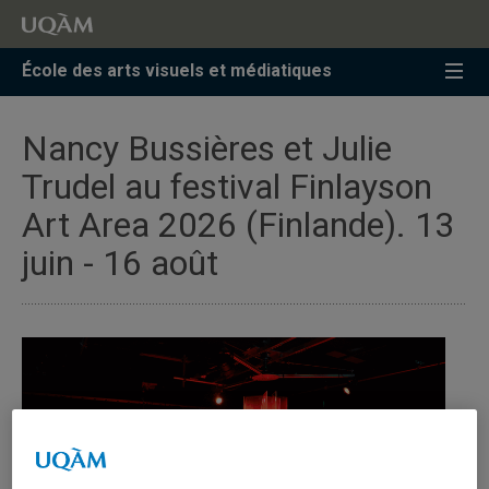
Accéder
Accéder
Accéder
à
au
à
la
menu
la
École des arts visuels et médiatiques
recherche
pricipal
zone
centrale
Nancy Bussières et Julie
Trudel au festival Finlayson
Art Area 2026 (Finlande). 13
juin - 16 août