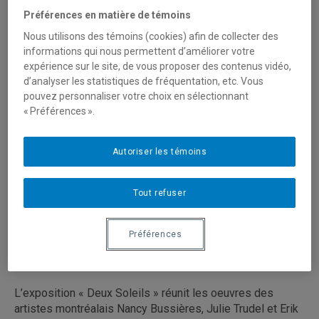
Préférences en matière de témoins
Nous utilisons des témoins (cookies) afin de collecter des
informations qui nous permettent d’améliorer votre
expérience sur le site, de vous proposer des contenus vidéo,
Crédit photographique : Thierry Lambert
d’analyser les statistiques de fréquentation, etc. Vous
Finlayson Art Area 2026
pouvez personnaliser votre choix en sélectionnant
Tampere, Finlande
« Préférences ».
13 juin au 16 août 2026
Autoriser les témoins
Les professeures
Nancy Bussieres
(École supérieure de
théâtre) et
Julie Trudel
(École des arts visuels et
médiatiques) présenteront cet été une oeuvre inédite
Tout refuser
dans le cadre de l’exposition « Deux Soleils » au
prestigieux festival Finlayson Art Area 2026, en Finlande.
Préférences
Julie Trudel y présentera également un nouveau corpus de
sculptures.
L’exposition « Deux Soleils » réunit les oeuvres des
artistes montréalais Nancy Bussières, Julie Trudel et Erik