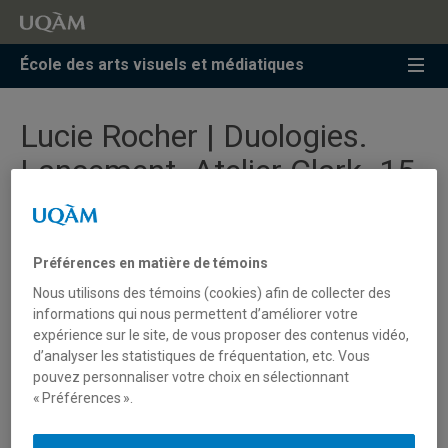
Accéder
Accéder
Accéder
à
au
à
la
menu
la
École des arts visuels et médiatiques
recherche
pricipal
zone
centrale
Lucie Rocher | Duologies.
Lancement. Atelier Clark. 15
avril
Préférences en matière de témoins
[Nos personnes chargées de cours]
Nous utilisons des témoins (cookies) afin de collecter des
informations qui nous permettent d’améliorer votre
expérience sur le site, de vous proposer des contenus vidéo,
Lucie Rocher, chargée de cours à l’ÉAVM, vous invite au
d’analyser les statistiques de fréquentation, etc. Vous
lancement de son premier livre,
Duologies
, édité par le
pouvez personnaliser votre choix en sélectionnant
« Préférences ».
Centre Sagamie, avec des textes de Suzanne Paquet,
Didier Morelli et Jean-Michel Quirion.