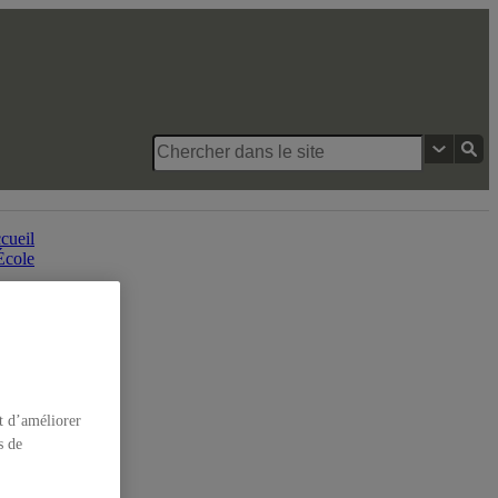
École des arts visuels et médiatiques
cueil
École
t d’améliorer
s de