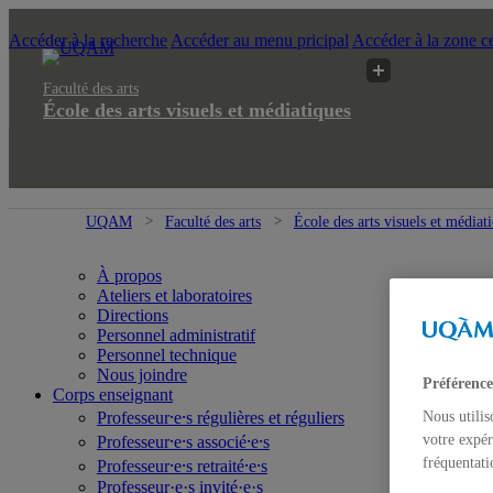
Accéder à la recherche
Accéder au menu pricipal
Accéder à la zone ce
Faculté des arts
École des arts visuels et médiatiques
UQAM
Faculté des arts
École des arts visuels et médiat
À propos
Ateliers et laboratoires
Directions
Personnel administratif
Personnel technique
Nous joindre
Préférence
Corps enseignant
Professeur⸱e⸱s régulières et réguliers
Nous utilis
votre expér
Professeur⸱e⸱s associé⸱e⸱s
fréquentati
Professeur⸱e⸱s retraité⸱e⸱s
Professeur·e·s invité·e·s