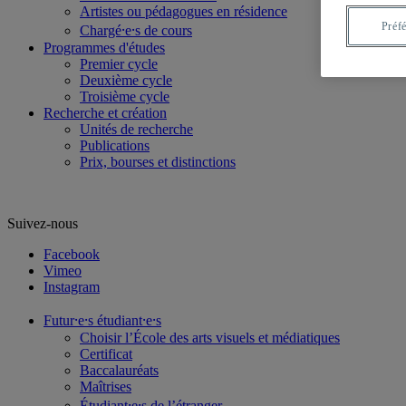
Artistes ou pédagogues en résidence
Préf
Chargé⸱e⸱s de cours
Programmes d'études
Premier cycle
Deuxième cycle
Troisième cycle
Recherche et création
Unités de recherche
Publications
Prix, bourses et distinctions
Suivez-nous
Facebook
Vimeo
Instagram
Futur⸱e⸱s étudiant⸱e⸱s
Choisir l’École des arts visuels et médiatiques
Certificat
Baccalauréats
Maîtrises
Étudiant⸱e⸱s de l’étranger