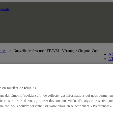
ntrale
iques
Nouvelle professeure à l'ÉAVM - Véronique Chagnon-Côté
Ac
L'
s en matière de témoins
ons des témoins (cookies) afin de collecter des informations qui nous permetten
ience sur le site, de vous proposer des contenus vidéo, d’analyser les statistique
on, etc. Vous pouvez personnaliser votre choix en sélectionnant « Préférences ».