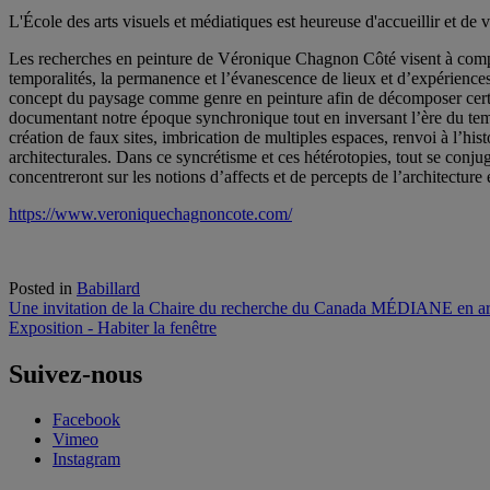
L'École des arts visuels et médiatiques est heureuse d'accueillir et de
Les recherches en peinture de Véronique Chagnon Côté visent à compren
temporalités, la permanence et l’évanescence de lieux et d’expériences, 
concept du paysage comme genre en peinture afin de décomposer certains
documentant notre époque synchronique tout en inversant l’ère du temps,
création de faux sites, imbrication de multiples espaces, renvoi à l’hi
architecturales. Dans ce syncrétisme et ces hétérotopies, tout se con
concentreront sur les notions d’affects et de percepts de l’architecture 
https://www.veroniquechagnoncote.com/
Posted in
Babillard
Navigation
Une invitation de la Chaire du recherche du Canada MÉDIANE en arts
Exposition - Habiter la fenêtre
de
l'article
Suivez-nous
Facebook
Vimeo
Instagram