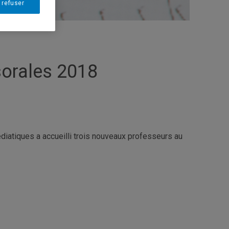
 refuser
sorales 2018
édiatiques a accueilli trois nouveaux professeurs au