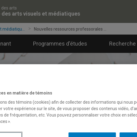
 des arts
 des arts visuels et médiatiques
t médiatiqu...
Nouvelles ressources professorales ...
gnant
Programmes d'études
Recherche 
ces en matière de témoins
sons des témoins (cookies) afin de collecter des informations qui nous 
r votre expérience sur le site, de vous proposer des contenus vidéo, d’a
es de fréquentation, etc. Vous pouvez personnaliser votre choix en séle
ces ».