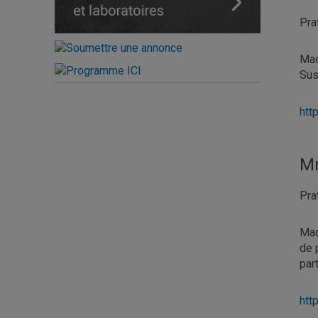
Pra
Mad
Sus
htt
Mm
Pra
Mad
de 
par
htt