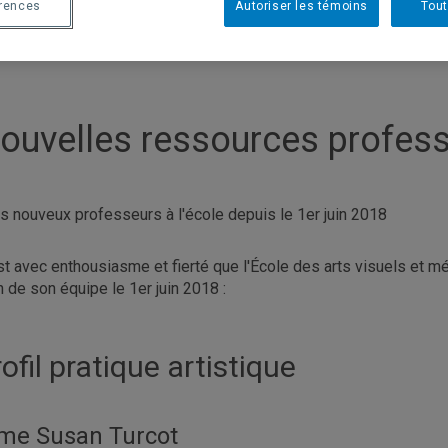
érences
Autoriser les témoins
Tout
ouvelles ressources profes
is nouveux professeurs à l'école depuis le 1er juin 2018
st avec enthousiasme et fierté que l'École des arts visuels et m
n de son équipe le 1er juin 2018 :
ofil pratique artistique
e Susan Turcot