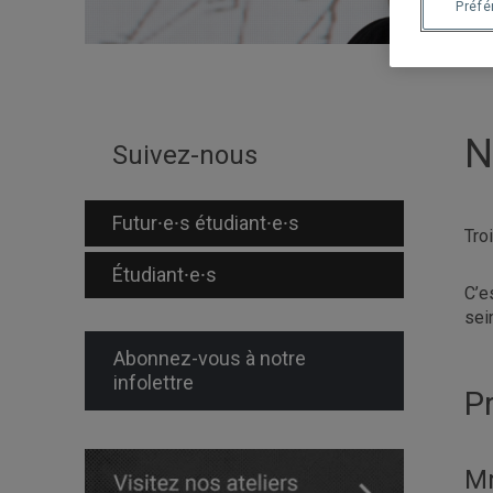
Préf
N
Suivez-nous
Futur⸱e⸱s étudiant⸱e⸱s
Tro
Étudiant⸱e⸱s
C’e
sei
Abonnez-vous à notre
infolettre
Pr
Mm