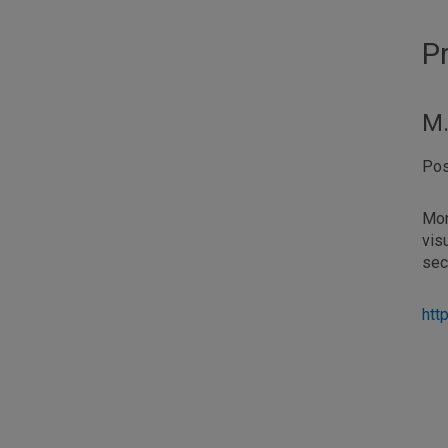
P
M.
Pos
Mon
vis
sec
htt