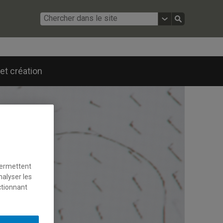
et création
permettent
nalyser les
ctionnant