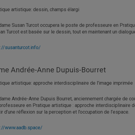
tique artistique: dessin, champs élargi
ame Susan Turcot occupera le poste de professeure en Pratique 
an Turcot est basée sur le dessin, tout en maintenant un dialogue
p://susanturcot.info/
e Andrée-Anne Dupuis-Bourret
tique artistique: approche interdisciplinaire de l'image imprimée
ame Andrée-Anne Dupuis Bourret, anciennement chargée de cours
professeure en Pratique artistique : approche interdisciplinaire d
tir d’une réflexion sur la perception et l’occupation de l’espace.
p://www.aadb.space/