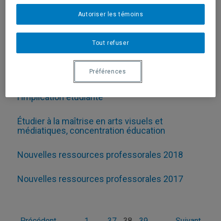
Conférence ICI : Noorafshan Mirza
Autoriser les témoins
Louis-Philippe Côté, dans Vie des arts
Tout refuser
Un coup de main pour les jeunes artistes
Préférences
Un livre à la fois, lauréat du prix Projet de l'année
du Programme de reconnaissance de
l'implication étudiante
Étudier à la maîtrise en arts visuels et
médiatiques, concentration éducation
Nouvelles ressources professorales 2018
Nouvelles ressources professorales 2017
Précédent
1
…
37
38
39
Suivant