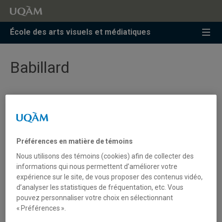
Accéder
Accéder
Accéder
à
au
à
la
menu
la
École des arts visuels et médiatiques
recherche
pricipal
zone
centrale
Babillard
Anne Bénichou publie « Rejouer le vivant. Les
reenactments, des pratiques culturelles et
artistiques (in)actuelles »
Conférence ICI : Le désordre des choses. Table
Préférences en matière de témoins
ronde avec Edith Brunette, Stéphane Martelly et
Nous utilisons des témoins (cookies) afin de collecter des
Thérèse St-Gelais.
informations qui nous permettent d’améliorer votre
expérience sur le site, de vous proposer des contenus vidéo,
Conférence ICI : Domingo Cisneros et
d’analyser les statistiques de fréquentation, etc. Vous
Antoinette de Robien, en conversation avec
pouvez personnaliser votre choix en sélectionnant
Isabelle Miron
« Préférences ».