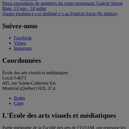
Navigation
Deux expositions de membres du corps enseignant. Galerie Simon
Blais. 13 juin - 18 juillet
de
Quatre étudiant·e·s et diplômé·e·s au Festival Artch (9e édition)
l'article
Suivez-nous
Facebook
Vimeo
Instagram
Coordonnées
École des arts visuels et médiatiques
Local J-4075
405, rue Sainte-Catherine Est
Montréal (Québec) H2L 2C4
Bottin
Carte
L'École des arts visuels et médiatiques
Partie intégrante de la Faculté des arts de l’UQAM, qui regroupe les