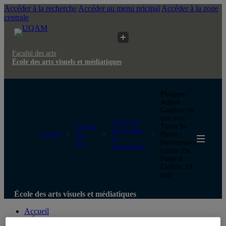
Accéder à la recherche
Accéder au menu pricipal
Accéder à la zone
centrale
Faculté des arts
École des arts visuels et médiatiques
Philippe-
Aubert
Gauthier en
duo avec
École des
Faculté
Tanya St-
arts visuels
UQAM
des
Pierre |
et
arts
Performance.
médiatiques
Centre Phi,
Festival
Elektra. 19
juin
École des arts visuels et médiatiques
Accueil
L'École