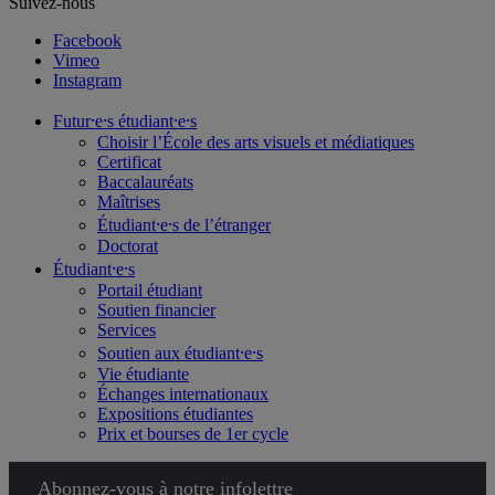
Suivez-nous
Facebook
Vimeo
Instagram
Futur⸱e⸱s étudiant⸱e⸱s
Choisir l’École des arts visuels et médiatiques
Certificat
Baccalauréats
Maîtrises
Étudiant⸱e⸱s de l’étranger
Doctorat
Étudiant⸱e⸱s
Portail étudiant
Soutien financier
Services
Soutien aux étudiant⸱e⸱s
Vie étudiante
Échanges internationaux
Expositions étudiantes
Prix et bourses de 1er cycle
Abonnez-vous à notre infolettre