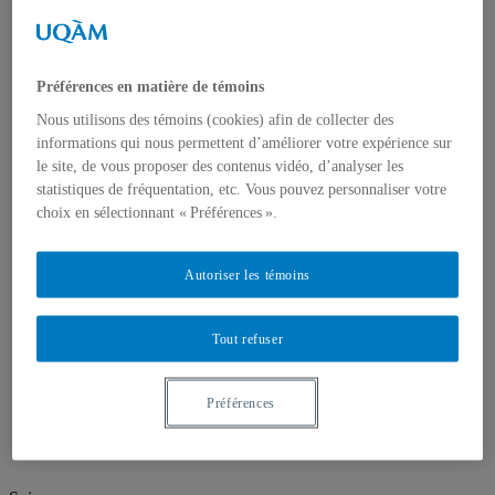
À propos
Ateliers et laboratoires
Directions
Personnel administratif
Personnel technique
Préférences en matière de témoins
Nous joindre
Nous utilisons des témoins (cookies) afin de collecter des
Corps enseignant
informations qui nous permettent d’améliorer votre expérience sur
Professeur⸱e⸱s régulières et réguliers
le site, de vous proposer des contenus vidéo, d’analyser les
Professeur⸱e⸱s associé⸱e⸱s
statistiques de fréquentation, etc. Vous pouvez personnaliser votre
Professeur⸱e⸱s retraité⸱e⸱s
choix en sélectionnant « Préférences ».
Professeur·e·s invité·e·s
Artistes ou pédagogues en résidence
Chargé⸱e⸱s de cours
Autoriser les témoins
Programmes d'études
Premier cycle
Deuxième cycle
Tout refuser
Troisième cycle
Recherche et création
Unités de recherche
Publications
Préférences
Prix, bourses et distinctions