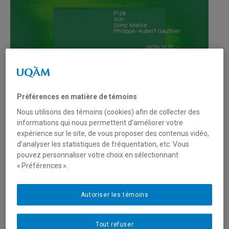
Préférences en matière de témoins
Neuvième concert d'une série présentée aux Ateliers
Nous utilisons des témoins (cookies) afin de collecter des
Belleville faisant la place aux musiques d'exploration /
informations qui nous permettent d’améliorer votre
improvisées / énervantes / inutiles / concrètes / d'écoute
expérience sur le site, de vous proposer des contenus vidéo,
d’analyser les statistiques de fréquentation, etc. Vous
et/ou à l'art audio.
pouvez personnaliser votre choix en sélectionnant
« Préférences ».
Une soirée spéciale en compagnie des étudiant.e.s aux
cycles supérieurs de l'ÉAVM et qui travaillent le son ou la
musique. Avec Fiza (maîtrise), Christophe Lengelé (post-
Autoriser les témoins
doc), Sonic Malice (duo de Simon-Luc et Giuseppe,
maîtrise).
Tout refuser