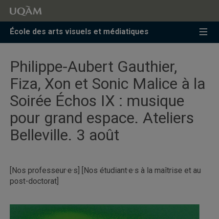
Accéder
Accéder
Accéder
à
au
à
la
menu
la
École des arts visuels et médiatiques
recherche
pricipal
zone
centrale
Philippe-Aubert Gauthier,
Fiza, Xon et Sonic Malice à la
Soirée Échos IX : musique
pour grand espace. Ateliers
Belleville. 3 août
[Nos professeur·e·s] [Nos étudiant·e·s à la maîtrise et au
post-doctorat]