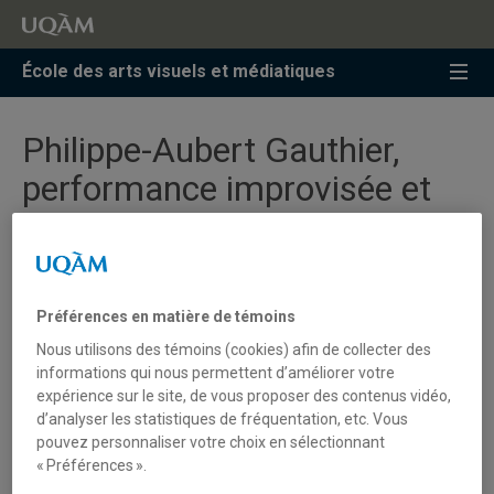
Accéder
Accéder
Accéder
à
au
à
la
menu
la
École des arts visuels et médiatiques
recherche
pricipal
zone
centrale
Philippe-Aubert Gauthier,
performance improvisée et
bruitiste en solo. Rocket
Science Room. 25 juillet
Préférences en matière de témoins
[Nos professeur·e·s
]
Nous utilisons des témoins (cookies) afin de collecter des
informations qui nous permettent d’améliorer votre
expérience sur le site, de vous proposer des contenus vidéo,
Dans le cadre de la série Midfield, Philippe-Aubert
d’analyser les statistiques de fréquentation, etc. Vous
Gauthier fera une performance improvisée et bruitiste en
pouvez personnaliser votre choix en sélectionnant
solo le 25 juillet à 20h
« Préférences ».