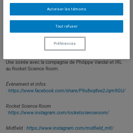
Autoriser les témoins
Où? 170 jean-talon ouest local #204, Rocket
Science
Room.
Tout refuser
Info >>>10$ comptant seulement only no byob
Préférences
<<< bruitiste 808 drone Pearl DRX-1 669 ╏ remix et
reconstruction rythmique live sur une 808 et un DRX-1.
Une soirée avec la compagnie de Philippe Vandal et IRL
au Rocket Science Room.
Évènement et infos
:
https://www.facebook.com/share/P9u8xq8xe2Jqm9GU/
Rocket Science Room
:
https://www.instagram.com/rocketscienceroom/
Midfield :
https://www.instagram.com/midfield_mtl/