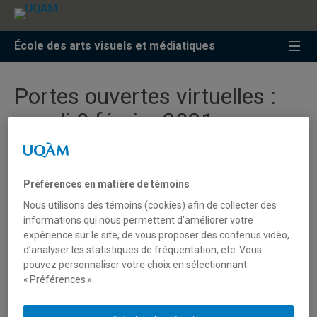
Accéder
Accéder
Accéder
à
au
à
la
menu
la
École des arts visuels et médiatiques
recherche
pricipal
zone
centrale
Portes ouvertes virtuelles :
mardi 9 février 2021
Préférences en matière de témoins
Même à distance, rapprochez-vous de vos ambitions
Nous utilisons des témoins (cookies) afin de collecter des
informations qui nous permettent d’améliorer votre
L’UQAM organisera des Portes ouvertes virtuelles le 9
expérience sur le site, de vous proposer des contenus vidéo,
février prochain.
d’analyser les statistiques de fréquentation, etc. Vous
pouvez personnaliser votre choix en sélectionnant
Si vous songez à poursuivre vos études universitaires
« Préférences ».
après avoir complété votre programme actuel, cet
événement constitue une belle occasion de vous informer