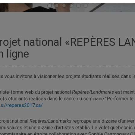
rojet national «REPÈRES L
n ligne
s vous invitons à visionner les projets étudiants réalisés dans l
plate-forme web du projet national
Repères/Landmarks
est maint
jets étudiants réalisés dans le cadre du séminaire "Performer le c
ps://reperes2017.ca/
projet national
Repères/Landmarks
regroupe une dizaine d'univer
missaires et une dizaine d’artistes établis. Le volet québécois d
commissaire en étroite collaboration avec Sophie Castonguay (