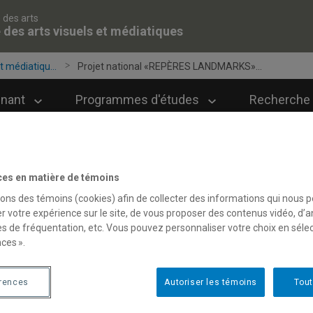
 des arts
 des arts visuels et médiatiques
t médiatiqu...
Projet national «REPÈRES LANDMARKS»...
gnant
Programmes d'études
Recherche 
ces en matière de témoins
sons des témoins (cookies) afin de collecter des informations qui nous 
r votre expérience sur le site, de vous proposer des contenus vidéo, d’a
es de fréquentation, etc. Vous pouvez personnaliser votre choix en séle
ces ».
érences
Autoriser les témoins
Tout