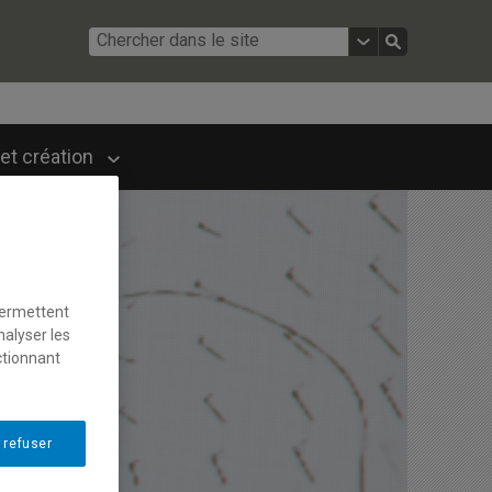
et création
permettent
nalyser les
ctionnant
 refuser