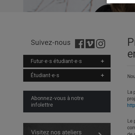
P
Suivez-nous
e
Futur⸱e⸱s étudiant⸱e⸱s
Étudiant⸱e⸱s
Nou
La 
Abonnez-vous à notre
pro
infolettre
htt
Le 
com
de 