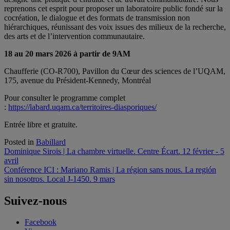
reprenons cet esprit pour proposer un laboratoire public fondé sur la
cocréation, le dialogue et des formats de transmission non
hiérarchiques, réunissant des voix issues des milieux de la recherche,
des arts et de l’intervention communautaire.
18 au 20 mars 2026 à partir de 9AM
Chaufferie (CO-R700), Pavillon du Cœur des sciences de l’UQAM,
175, avenue du Président-Kennedy, Montréal
Pour consulter le programme complet
:
https://labard.uqam.ca/territoires-diasporiques/
Entrée libre et gratuite.
Posted in
Babillard
Navigation
Dominique Sirois | La chambre virtuelle. Centre Écart. 12 février - 5
avril
de
Conférence ICI : Mariano Ramis | La région sans nous. La región
l'article
sin nosotros. Local J-1450. 9 mars
Suivez-nous
Facebook