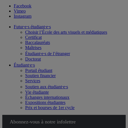
Facebook
Vimeo
Instagram
Futur⸱e⸱s étudiant⸱e⸱s
Choisir l’École des arts visuels et médiatiques
Certificat
Baccalauréats
Maîtrises
Étudiant⸱e⸱s de l’étranger
Doctorat
Étudiant⸱e⸱s
Portail étudiant
Soutien financier
Services
Soutien aux étudiant⸱e⸱s
Vie étudiante
Échanges internationaux
Expositions étudiantes
Prix et bourses de 1er cycle
Abonnez-vous à notre infolettre