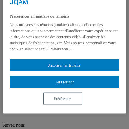
Ateliers et laboratoires
Directions
Personnel administratif
Préférences en matière de témoins
Personnel technique
Nous joindre
Nous utilisons des témoins (cookies) afin de collecter des
Corps enseignant
informations qui nous permettent d’améliorer votre expérience sur
Professeur⸱e⸱s régulières et réguliers
le site, de vous proposer des contenus vidéo, d’analyser les
Professeur⸱e⸱s associé⸱e⸱s
statistiques de fréquentation, etc. Vous pouvez personnaliser votre
Professeur⸱e⸱s retraité⸱e⸱s
choix en sélectionnant « Préférences ».
Professeur·e·s invité·e·s
Artistes ou pédagogues en résidence
Chargé⸱e⸱s de cours
Autoriser les témoins
Programmes d'études
Premier cycle
Deuxième cycle
Tout refuser
Troisième cycle
Recherche et création
Unités de recherche
Préférences
Publications
Prix, bourses et distinctions
Suivez-nous