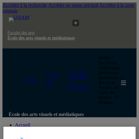
Accéder à la recherche
Accéder au menu pricipal
Accéder à la zone
centrale
Faculté des arts
École des arts visuels et médiatiques
Konbit |
Territoires
diasporiques :
École des
Résistances,
Faculté
arts visuels
Résiliences et
UQAM
des
et
Reliances.
arts
médiatiques
Pavillon du
Cœur des
science. 18 -
20 mars
École des arts visuels et médiatiques
Accueil
L'École
À propos