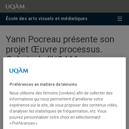
Accéder
Accéder
Accéder
à
au
à
la
menu
la
École des arts visuels et médiatiques
recherche
pricipal
zone
centrale
Yann Pocreau présente son
projet Œuvre processus.
Galerie de l'UQAM
[Nos personnes chargées de cours]
Préférences en matière de témoins
Nous utilisons des témoins (cookies) afin de collecter des
Dans le cadre de la série
L’art observe
et de la
Journée
informations qui nous permettent d’améliorer votre
internationale des musées
, Yann Pocreau, artiste et
expérience sur le site, de vous proposer des contenus vidéo,
enseignant à l'ÉAVM fait la présentation du projet et du
d’analyser les statistiques de fréquentation, etc. Vous
livre Œuvre processus.
pouvez personnaliser votre choix en sélectionnant
« Préférences ».