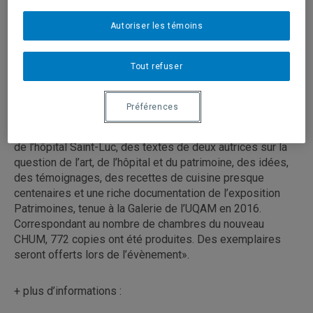
Jeudi 18 mai 2023, 17 h – 19 h
Galerie de l’UQAM
Autoriser les témoins
En français
Entrée libre
Tout refuser
«Le livre contient les pensées de l’artiste, plus de 300
Préférences
photographies réalisées à différentes étapes de la
réalisation du nouveau CHUM incluant le démantèlement
de l’hôpital Saint-Luc, des textes de deux autrices sur la
question de l’art, de l’hôpital et du patrimoine, des idées,
des témoignages, des recettes de cuisine presque
centenaires et une riche documentation de l’exposition
Patrimoines, tenue à la Galerie de l’UQAM en 2016.
Correspondant au nombre de chambres du nouveau
CHUM, 772 copies ont été produites. Des exemplaires
seront offerts lors de l’évènement».
+ plus d’informations :