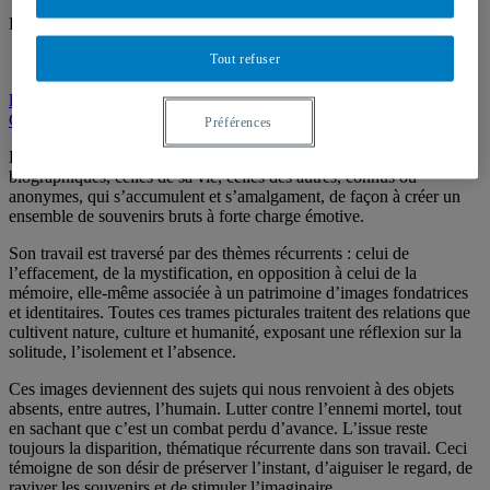
Posted on
3 mai 2019
6 mai 2019
by
audiovisuel40962
Tout refuser
Téléphone : (514) 987-3000, poste 4115
Local : J-4075
lavoie.francoise@uqam.ca
CV
Préférences
Les œuvres de Françoise Lavoie sont tissées de références
biographiques, celles de sa vie, celles des autres, connus ou
anonymes, qui s’accumulent et s’amalgament, de façon à créer un
ensemble de souvenirs bruts à forte charge émotive.
Son travail est traversé par des thèmes récurrents : celui de
l’effacement, de la mystification, en opposition à celui de la
mémoire, elle-même associée à un patrimoine d’images fondatrices
et identitaires. Toutes ces trames picturales traitent des relations que
cultivent nature, culture et humanité, exposant une réflexion sur la
solitude, l’isolement et l’absence.
Ces images deviennent des sujets qui nous renvoient à des objets
absents, entre autres, l’humain. Lutter contre l’ennemi mortel, tout
en sachant que c’est un combat perdu d’avance. L’issue reste
toujours la disparition, thématique récurrente dans son travail. Ceci
témoigne de son désir de préserver l’instant, d’aiguiser le regard, de
raviver les souvenirs et de stimuler l’imaginaire.