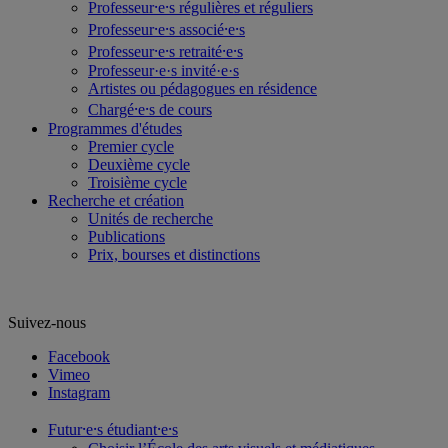
Professeur⸱e⸱s régulières et réguliers
Professeur⸱e⸱s associé⸱e⸱s
Professeur⸱e⸱s retraité⸱e⸱s
Professeur·e·s invité·e·s
Artistes ou pédagogues en résidence
Chargé⸱e⸱s de cours
Programmes d'études
Premier cycle
Deuxième cycle
Troisième cycle
Recherche et création
Unités de recherche
Publications
Prix, bourses et distinctions
Suivez-nous
Facebook
Vimeo
Instagram
Futur⸱e⸱s étudiant⸱e⸱s