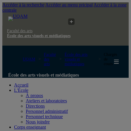
Accéder à la recherche
Accéder au menu pricipal
Accéder à la zone
centrale
Faculté des arts
École des arts visuels et médiatiques
Faculté
École des arts
Chargés
UQAM
des
visuels et
de
arts
médiatiques
cours
École des arts visuels et médiatiques
Accueil
L'École
À propos
Ateliers et laboratoires
Directions
Personnel administratif
Personnel technique
Nous joindre
Corps enseignant