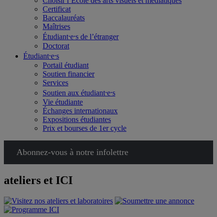
Choisir l’École des arts visuels et médiatiques
Certificat
Baccalauréats
Maîtrises
Étudiant⸱e⸱s de l’étranger
Doctorat
Étudiant⸱e⸱s
Portail étudiant
Soutien financier
Services
Soutien aux étudiant⸱e⸱s
Vie étudiante
Échanges internationaux
Expositions étudiantes
Prix et bourses de 1er cycle
Abonnez-vous à notre infolettre
ateliers et ICI