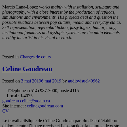
Marcio Lana-Lopez
works mainly with installation, sculpture and
photography, with a close interest by the production of replicas,
simulations and environments. His projects deal and question the
possible relations between pop culture, media and everyday ethics.
Self-representation, referential fiction, fuzzy logics, humor, irony,
institutional freakness and dystopic systems are the main elements
used by the artist in his visual research.
Posted in
Chargés de cours
Celine Goudreau
Posted on
3 mai 2019
6 mai 2019
by
audiovisuel40962
Téléphone : (514) 987-3000, poste 4115
Local : J-4075
goudreau.celine@uqam.ca
Site internet :
celinegoudreau.com
CV
Le travail artistique de Céline Goudreau part du désir d’établir un
dialogue entre l’image précise et l’abstraction, la nature et le geste,