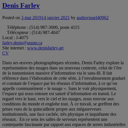
Denis Farley
Posted on
3 mai 2019
14 janvier 2021
by
audiovisuel40962
Téléphone : (514) 987-3000, poste 4115
Télécopieur : (514) 987-4047
Local : J-4075
farley.denis@uqam.ca
Site internet :
www.denisfarley.art
CV
Dans ses œuvres photographiques récentes, Denis Farley explore la
représentation des nuages dans un nouveau contexte, celui de l’ère
de la transmission massive d’information via le sans-fil. Il fait
référence dans l’élaboration de cette série, à l’envahissement graduel
et constant de l’espace par les réseaux d’information, à ce qu’on
appelle communément « le nuage ». Sans le voir physiquement,
l’espace qui nous entoure est saturé d’information en transit. Le
regard vers le haut, vers le ciel et les nuages, nous renvoie aux
conditions du monde et englobe tout. À ce travail, se greffent des
prises vues de la quincaillerie propre aux mégaserveurs
institutionnels, une face cachée, très physique et inquiétante des
réseaux. En ce sens les salles de serveurs représentent une
contrepartie fascinante par rapport aux espaces de serres industrielles