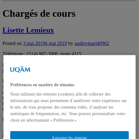
Chargés de cours
Lisette Lemieux
Posted on
3 mai 2019
6 mai 2019
by
audiovisuel40962
Téléphone : (514) 987-3000, poste 4115
Télécopieur : (514) 987-4047
Local : J-4075
lemieux.lisette@uqam.ca
Lisette Lemieux tente de combler l'hiatus entre l'universel et le
Préférences en matière de témoins
singulier par la réappropiation de matières et d'objets dont elle tente
de faire émerger la noblesse. Les grands phénomènes régissant le
Nous utilisons des témoins (cookies) afin de collecter des
fonctionnement universel; le temps, les grandes divisions de
informations qui nous permettent d’améliorer votre expérience sur
l'univers, les rituels et les aphorismes conditionnant les gestes
le site, de vous proposer des contenus vidéo, d’analyser les
humains sont au cœur de sa réflexion.
statistiques de fréquentation, etc. Vous pouvez personnaliser votre
Posted in
Chargés de cours
choix en sélectionnant « Préférences ».
Françoise Lavoie
Autoriser les témoins