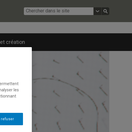
et création
permettent
nalyser les
ctionnant
 refuser