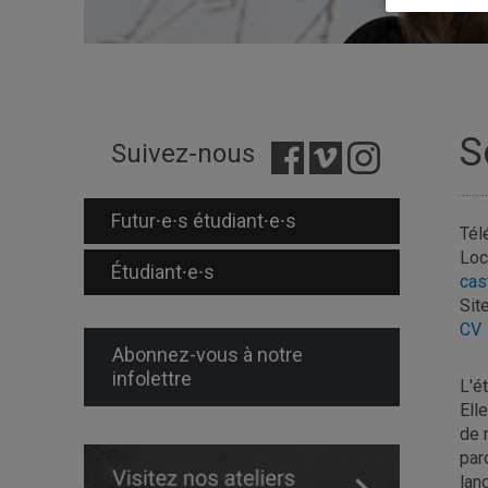
S
Suivez-nous
Futur⸱e⸱s étudiant⸱e⸱s
Tél
Loc
Étudiant⸱e⸱s
cas
Site
CV
Abonnez-vous à notre
infolettre
L'é
Ell
de 
par
lan