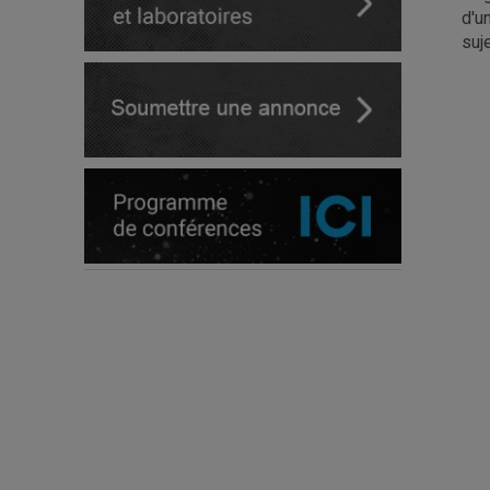
d'u
suj