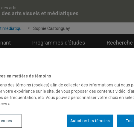
 des arts
 des arts visuels et médiatiques
t médiatiqu...
Sophie Castonguay
gnant
Programmes d'études
Recherche 
ces en matière de témoins
sons des témoins (cookies) afin de collecter des informations qui nous 
r votre expérience sur le site, de vous proposer des contenus vidéo, d’a
es de fréquentation, etc. Vous pouvez personnaliser votre choix en séle
ces ».
érences
Autoriser les témoins
Tout