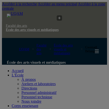
Accéder à la recherche
Accéder au menu pricipal
Accéder à la zone
centrale
Faculté des arts
École des arts visuels et médiatiques
Faculté
École des arts
Gwenaël
UQAM
des
visuels et
Bélanger
arts
médiatiques
École des arts visuels et médiatiques
Accueil
L'École
À propos
Ateliers et laboratoires
Directions
Personnel administratif
Personnel technique
Nous joindre
Corps enseignant