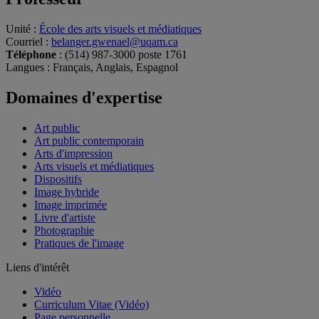
Unité
:
École des arts visuels et médiatiques
Courriel
:
belanger.gwenael@uqam.ca
Téléphone
: (514) 987-3000 poste 1761
Langues
: Français, Anglais, Espagnol
Domaines d'expertise
Art public
Art public contemporain
Arts d'impression
Arts visuels et médiatiques
Dispositifs
Image hybride
Image imprimée
Livre d'artiste
Photographie
Pratiques de l'image
Liens d'intérêt
Vidéo
Curriculum Vitae (Vidéo)
Page personnelle