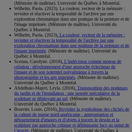
(Mémoire de maîtrise). Université du Québec à Montréal.
Wilhelm, Paola. (2023). La couleur, vecteur de la mémoire :
revisiter et réactiver la temporalité de l'archive par une
exploration chromatique dans une pratique de la peinture et de
l'image imprimée. (Mémoire de maîtrise). Université du
Québec à Montréal.
Wilhelm, Paola. (2023)
. La couleur, vecteur de la mémoire :
revisiter et réactiver la temporalité de l'archive par une
exploration chromatique dans une pratique de la peinture et de
l'image imprimée
. (Mémoire de maîtrise). Université du
Québec à Montréal.
Scenna, Carolyne. (2018)
. L'indécision comme moteur de
création : développement d'une approche éclectique de
l'image et de son potentiel polysémique à travers la
photographie et les arts imprimés
. (Mémoire de maîtrise).
Université du Québec à Montréal.
Abdelbaki-Majeri, Leyla. (2018)
. Transposition des pratiques
du jardin et de l'installation : une pensée spéculative de la
sculpture se déployant au sol
. (Mémoire de maîtrise).
Université du Québec à Montréal.
Bouvier, Louis. (2016)
. Revisiter la symbolique des clichés de
la culture de masse nord-américaine : appropriation et
détournement d'images et d'objets à travers le dessin et la
sculpture par approche critique et délinquante face au statut de
l’œuvre
. (Mémoire de maîtrise). Université du Québec à