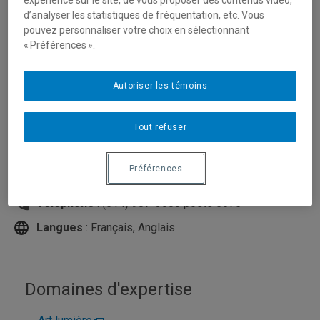
expérience sur le site, de vous proposer des contenus vidéo,
d’analyser les statistiques de fréquentation, etc. Vous
pouvez personnaliser votre choix en sélectionnant
« Préférences ».
Autoriser les témoins
Tout refuser
Unité
:
École des arts visuels et médiatiques
Préférences
Courriel
:
de_pauw.manon@uqam.ca
Téléphone
: (514) 987-3000 poste 5575
Langues
: Français, Anglais
Domaines d'expertise