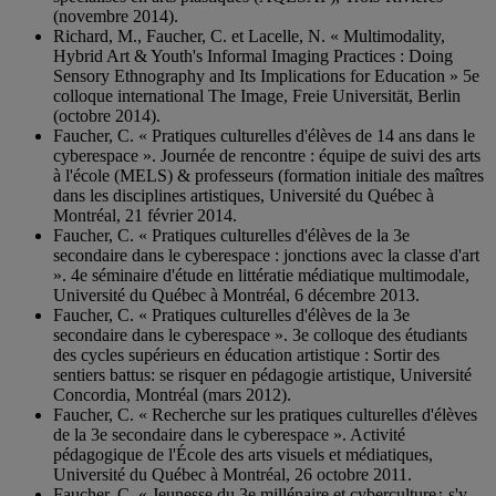
(novembre 2014).
Richard, M., Faucher, C. et Lacelle, N. « Multimodality,
Hybrid Art & Youth's Informal Imaging Practices : Doing
Sensory Ethnography and Its Implications for Education » 5e
colloque international The Image, Freie Universität, Berlin
(octobre 2014).
Faucher, C. « Pratiques culturelles d'élèves de 14 ans dans le
cyberespace ». Journée de rencontre : équipe de suivi des arts
à l'école (MELS) & professeurs (formation initiale des maîtres
dans les disciplines artistiques, Université du Québec à
Montréal, 21 février 2014.
Faucher, C. « Pratiques culturelles d'élèves de la 3e
secondaire dans le cyberespace : jonctions avec la classe d'art
». 4e séminaire d'étude en littératie médiatique multimodale,
Université du Québec à Montréal, 6 décembre 2013.
Faucher, C. « Pratiques culturelles d'élèves de la 3e
secondaire dans le cyberespace ». 3e colloque des étudiants
des cycles supérieurs en éducation artistique : Sortir des
sentiers battus: se risquer en pédagogie artistique, Université
Concordia, Montréal (mars 2012).
Faucher, C. « Recherche sur les pratiques culturelles d'élèves
de la 3e secondaire dans le cyberespace ». Activité
pédagogique de l'École des arts visuels et médiatiques,
Université du Québec à Montréal, 26 octobre 2011.
Faucher, C. « Jeunesse du 3e millénaire et cyberculture¿ s'y