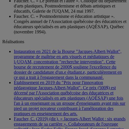
Faucher. C. « Le portrait et l'autre ». Colloque du département
d'arts plastiques, Postmodernisme et débats artistiques et
éducatifs, Galerie de l'UQAM, 24 mai 1997.
Faucher. C. « Postmodernisme et éducation artistique ».
Congrès annuel de l'Association québécoise des éducatrices et
éducateurs spécialisés en arts plastiques (AQÉSAP), Québec
(novembre 1994).
Réalisations
Instauration en 2021 de la Bourse "Jacques-Albert-Wallot",
programme de maîtrise en arts visuels et médiatiques de
l¿UQAM, concentration "recherche intervention". Cette
bourse de recrutement de 2000$ souligne l'excellence du
dossier de candidature d'un.e étudiant.e, particulièrement en
ce qui a trait à l'engagement dans la communauté.
Établissement en 2019 du "Prix pour l'innovation
pédagogique Jacques-Albert-Wallot". Ce prix (500$) est
décerné par l'Association québécoise des éducatrices et
éducateurs spécialisés en arts plastiques (AQÉSAP) une fois
l'an à un enseignant ou un groupe d'enseignants ayant mis sur
pied un projet novateur contribuant à l'amélioration des
pratiques en enseignement des arts.
Faucher, C. (2019) (dir.). « Jacques-Albert Wallot : six grands
engagements de sa carrière ». Collaborateurs de l'ouvrage