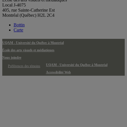
Local J-4075
405, rue Sainte-Catherine Est
Montréal (Québec) H2L 2C4
Bottin
Carte
UQAM - Université du Québec à Montréal
École des arts visuels et médiatiques
Nous joindre
UQAM - Université du Québec à Montréal
Préférences des témoins
Accessibilité Web