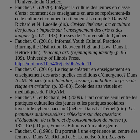
l’Université du Québec.
Faucher, C. (2020). Intégrer la culture des jeunes en classe
d’arts : comment des enseignants en arts se représentent-ils
cette culture et comment en tiennent-ils compte ? Dans M.
Richard et N. Lacelle (dir.).
Croiser littératie, art et culture
des jeunes : impacts sur l’enseignement des arts et des
langues
(p. 175–193). Presses de l’Université du Québec.
Faucher, C. (2018). Informal Youth Cultural Practices:
Blurring the Distinction Between High and Low. Dans L.
Hetrick (dir.).
Teaching art: (re)imagining identity
(p. 95–
109). University of Illinois Press.
https://doi.org/10.5406/j.ctv9b2wdd.11
.
Faucher, C. (2016). Le risque créateur en enseignement en
enseignement des arts : quelles conditions d’émergence? Dans
A.-M. Ninacs (dir.).
Interdire, susciter, combattre : la prise de
risque en création
(p. 83–88). École des arts visuels et
médiatiques de l’UQAM.
Faucher, C. et Richard, M. (2009). L’art comme seuil entre les
pratiques culturelles des jeunes et les pratiques scolaires :
investir le cyberespace au Québec. Dans L. Trémel (dir.).
Les
pratiques audiovisuelles : réflexions sur des questions
d’éducation, de culture et de consommation de masse
(p.
135–163). Dijon, France : Éditions d’un autre genre.
Faucher, C. (1998). Du portrait à une expérience au centre des
femmes. Dans M. Richard et S. Lemerise (dir.).
Les arts