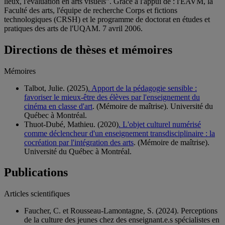
lieux, l'évaluation en arts visuels". Grâce à l'appui de : l'EAVM, la
Faculté des arts, l'équipe de recherche Corps et fictions
technologiques (CRSH) et le programme de doctorat en études et
pratiques des arts de l'UQAM. 7 avril 2006.
Directions de thèses et mémoires
Mémoires
Talbot, Julie. (2025)
. Apport de la pédagogie sensible :
favoriser le mieux-être des élèves par l'enseignement du
cinéma en classe d'art
. (Mémoire de maîtrise). Université du
Québec à Montréal.
Thuot-Dubé, Mathieu. (2020)
. L'objet culturel numérisé
comme déclencheur d'un enseignement transdisciplinaire : la
cocréation par l'intégration des arts
. (Mémoire de maîtrise).
Université du Québec à Montréal.
Publications
Articles scientifiques
Faucher, C. et Rousseau-Lamontagne, S. (2024). Perceptions
de la culture des jeunes chez des enseignant.e.s spécialistes en