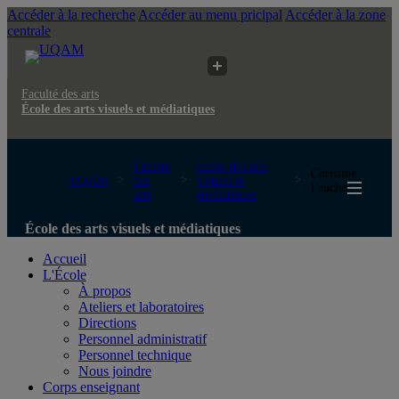
Accéder à la recherche
Accéder au menu pricipal
Accéder à la zone
centrale
Faculté des arts
École des arts visuels et médiatiques
Faculté
École des arts
Christine
UQAM
des
visuels et
Faucher
arts
médiatiques
École des arts visuels et médiatiques
Accueil
L'École
À propos
Ateliers et laboratoires
Directions
Personnel administratif
Personnel technique
Nous joindre
Corps enseignant