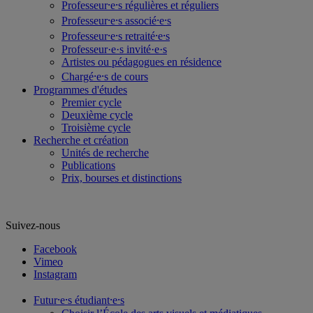
Professeur⸱e⸱s régulières et réguliers
Professeur⸱e⸱s associé⸱e⸱s
Professeur⸱e⸱s retraité⸱e⸱s
Professeur·e·s invité·e·s
Artistes ou pédagogues en résidence
Chargé⸱e⸱s de cours
Programmes d'études
Premier cycle
Deuxième cycle
Troisième cycle
Recherche et création
Unités de recherche
Publications
Prix, bourses et distinctions
Suivez-nous
Facebook
Vimeo
Instagram
Futur⸱e⸱s étudiant⸱e⸱s