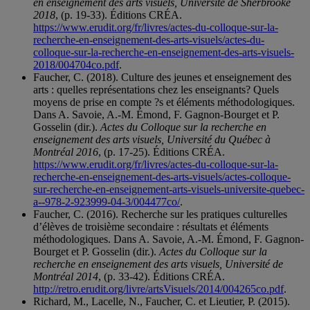
en enseignement des arts visuels, Université de Sherbrooke
2018
, (p. 19-33). Éditions CRÉA.
https://www.erudit.org/fr/livres/actes-du-colloque-sur-la-
recherche-en-enseignement-des-arts-visuels/actes-du-
colloque-sur-la-recherche-en-enseignement-des-arts-visuels-
2018/004704co.pdf
.
Faucher, C. (2018). Culture des jeunes et enseignement des
arts : quelles représentations chez les enseignants? Quels
moyens de prise en compte ?s et éléments méthodologiques.
Dans A. Savoie, A.-M. Émond, F. Gagnon-Bourget et P.
Gosselin (dir.).
Actes du Colloque sur la recherche en
enseignement des arts visuels, Université du Québec à
Montréal 2016
, (p. 17-25). Éditions CRÉA.
https://www.erudit.org/fr/livres/actes-du-colloque-sur-la-
recherche-en-enseignement-des-arts-visuels/actes-colloque-
sur-recherche-en-enseignement-arts-visuels-universite-quebec-
a--978-2-923999-04-3/004477co/
.
Faucher, C. (2016). Recherche sur les pratiques culturelles
d’élèves de troisième secondaire : résultats et éléments
méthodologiques. Dans A. Savoie, A.-M. Émond, F. Gagnon-
Bourget et P. Gosselin (dir.).
Actes du Colloque sur la
recherche en enseignement des arts visuels, Université de
Montréal 2014
, (p. 33-42). Éditions CRÉA.
http://retro.erudit.org/livre/artsVisuels/2014/004265co.pdf
.
Richard, M., Lacelle, N., Faucher, C. et Lieutier, P. (2015).