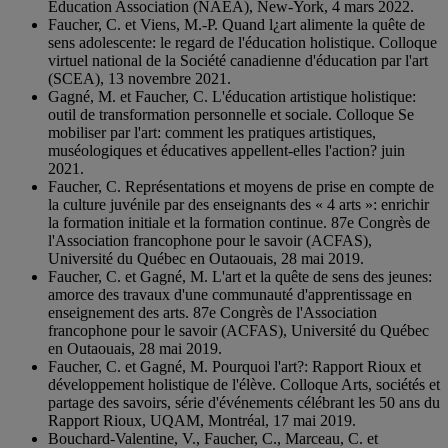
Education Association (NAEA), New-York, 4 mars 2022.
Faucher, C. et Viens, M.-P. Quand l¿art alimente la quête de
sens adolescente: le regard de l'éducation holistique. Colloque
virtuel national de la Société canadienne d'éducation par l'art
(SCEA), 13 novembre 2021.
Gagné, M. et Faucher, C. L'éducation artistique holistique:
outil de transformation personnelle et sociale. Colloque Se
mobiliser par l'art: comment les pratiques artistiques,
muséologiques et éducatives appellent-elles l'action? juin
2021.
Faucher, C. Représentations et moyens de prise en compte de
la culture juvénile par des enseignants des « 4 arts »: enrichir
la formation initiale et la formation continue. 87e Congrès de
l'Association francophone pour le savoir (ACFAS),
Université du Québec en Outaouais, 28 mai 2019.
Faucher, C. et Gagné, M. L'art et la quête de sens des jeunes:
amorce des travaux d'une communauté d'apprentissage en
enseignement des arts. 87e Congrès de l'Association
francophone pour le savoir (ACFAS), Université du Québec
en Outaouais, 28 mai 2019.
Faucher, C. et Gagné, M. Pourquoi l'art?: Rapport Rioux et
développement holistique de l'élève. Colloque Arts, sociétés et
partage des savoirs, série d'événements célébrant les 50 ans du
Rapport Rioux, UQAM, Montréal, 17 mai 2019.
Bouchard-Valentine, V., Faucher, C., Marceau, C. et