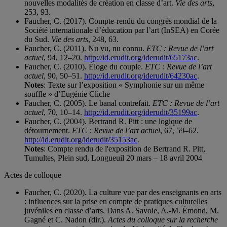
nouvelles modalités de création en classe d’art.
Vie des arts
,
253, 93.
Faucher, C. (2017). Compte-rendu du congrès mondial de la
Société internationale d’éducation par l’art (InSEA) en Corée
du Sud.
Vie des arts
, 248, 63.
Faucher, C. (2011). Nu vu, nu connu.
ETC : Revue de l’art
actuel
, 94, 12–20.
http://id.erudit.org/iderudit/65173ac
.
Faucher, C. (2010). Éloge du couple.
ETC : Revue de l’art
actuel
, 90, 50–51.
http://id.erudit.org/iderudit/64230ac
.
Notes
: Texte sur l’exposition « Symphonie sur un même
souffle » d’Eugénie Cliche
Faucher, C. (2005). Le banal contrefait.
ETC : Revue de l’art
actuel
, 70, 10–14.
http://id.erudit.org/iderudit/35199ac
.
Faucher, C. (2004). Bertrand R. Pitt : une logique de
détournement.
ETC : Revue de l’art actuel
, 67, 59–62.
http://id.erudit.org/iderudit/35153ac
.
Notes
: Compte rendu de l'exposition de Bertrand R. Pitt,
Tumultes, Plein sud, Longueuil 20 mars – 18 avril 2004
Actes de colloque
Faucher, C. (2020). La culture vue par des enseignants en arts
: influences sur la prise en compte de pratiques culturelles
juvéniles en classe d’arts. Dans A. Savoie, A.-M. Émond, M.
Gagné et C. Nadon (dir.).
Actes du colloque sur la recherche