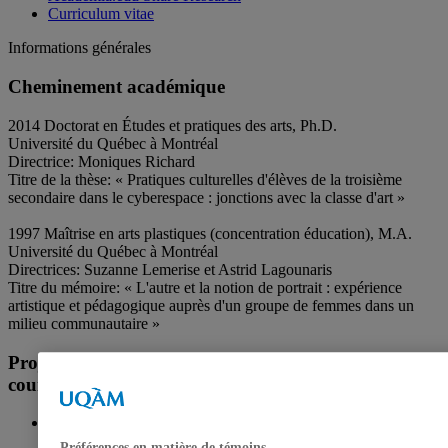
Curriculum vitae
Informations générales
Cheminement académique
2014 Doctorat en Études et pratiques des arts, Ph.D.
Université du Québec à Montréal
Directrice: Moniques Richard
Titre de la thèse: « Pratiques culturelles d'élèves de la troisième
secondaire dans le cyberespace : jonctions avec la classe d'art »
1997 Maîtrise en arts plastiques (concentration éducation), M.A.
Université du Québec à Montréal
Directrices: Suzanne Lemerise et Astrid Lagounaris
Titre du mémoire: « L'autre et la notion de portrait : expérience
artistique et pédagogique auprès d'un groupe de femmes dans un
milieu communautaire »
Projets de recherche et/ou de recherche-création en
cours
Laboratoire international sur l'inclusion scolaire (LISIS)
Préférences en matière de témoins