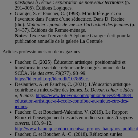
plastiques à l'école : exploration de nouveaux territoires
(p.
291–305). Éditions Logiques.
Granger, S. et Faucher, C. (1998). M’indiffère-je ? : ou
l’aventure dans l’antre d’une séductrice. Dans D. Racine
(dir.).
Multiplier : points de vue sur l’art actuel des femmes
(p.
34–37). Éditions du Remue-ménage.
Notes
: Texte sur l'œuvre de Stéphanie Granger écrit pour la
publication annuelle de la galerie La Centrale
Articles professionnels ou de magazines
Faucher, C. (2025). Éducation artistique, positionnalité et
transformation sociale : retour sur le congrès annuel de la
SCÉA.
Vie des arts
,
70
(277), 98–99.
https://id.erudit.org/iderudit/107869ac
.
Deslauriers, A. et Faucher, C. (2021). L’éducation artistique
contribue au mieux-être des jeunes.
Le Devoir, cahier « Idées
»
,
8 mars
.
https://www.ledevoir.com/opinion/idees/596488/l-
education-artistique-a-l-ecole-contribue-au-mieux-etre-des-
jeunes
.
Faucher, C. et Bouchard-Valentine, V. (2019). Le Rapport
Rioux et l’enseignement des arts en milieu scolaire.
À rayons
ouverts
, 103, 9–12.
http://www.banq.qc.ca/documents/a_propos_banq/nos_publicat
Faucher, C. et Boucher, A.-C. (2018). Réflexion sur les