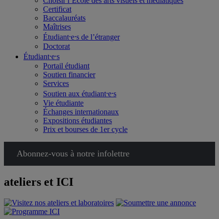
Choisir l’École des arts visuels et médiatiques
Certificat
Baccalauréats
Maîtrises
Étudiant⸱e⸱s de l’étranger
Doctorat
Étudiant⸱e⸱s
Portail étudiant
Soutien financier
Services
Soutien aux étudiant⸱e⸱s
Vie étudiante
Échanges internationaux
Expositions étudiantes
Prix et bourses de 1er cycle
Abonnez-vous à notre infolettre
ateliers et ICI