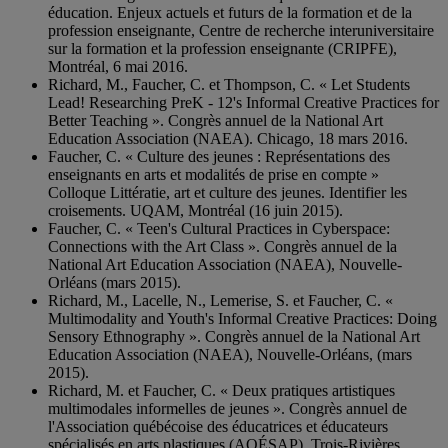
éducation. Enjeux actuels et futurs de la formation et de la
profession enseignante, Centre de recherche interuniversitaire
sur la formation et la profession enseignante (CRIPFE),
Montréal, 6 mai 2016.
Richard, M., Faucher, C. et Thompson, C. « Let Students
Lead! Researching PreK - 12's Informal Creative Practices for
Better Teaching ». Congrès annuel de la National Art
Education Association (NAEA). Chicago, 18 mars 2016.
Faucher, C. « Culture des jeunes : Représentations des
enseignants en arts et modalités de prise en compte »
Colloque Littératie, art et culture des jeunes. Identifier les
croisements. UQAM, Montréal (16 juin 2015).
Faucher, C. « Teen's Cultural Practices in Cyberspace:
Connections with the Art Class ». Congrès annuel de la
National Art Education Association (NAEA), Nouvelle-
Orléans (mars 2015).
Richard, M., Lacelle, N., Lemerise, S. et Faucher, C. «
Multimodality and Youth's Informal Creative Practices: Doing
Sensory Ethnography ». Congrès annuel de la National Art
Education Association (NAEA), Nouvelle-Orléans, (mars
2015).
Richard, M. et Faucher, C. « Deux pratiques artistiques
multimodales informelles de jeunes ». Congrès annuel de
l'Association québécoise des éducatrices et éducateurs
spécialisés en arts plastiques (AQÉSAP), Trois-Rivières