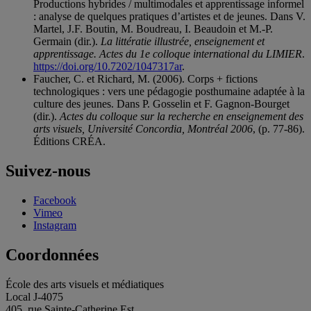
Productions hybrides / multimodales et apprentissage informel
: analyse de quelques pratiques d’artistes et de jeunes. Dans V.
Martel, J.F. Boutin, M. Boudreau, I. Beaudoin et M.-P.
Germain (dir.).
La littératie illustrée, enseignement et
apprentissage. Actes du 1e colloque international du LIMIER
.
https://doi.org/10.7202/1047317ar
.
Faucher, C. et Richard, M. (2006). Corps + fictions
technologiques : vers une pédagogie posthumaine adaptée à la
culture des jeunes. Dans P. Gosselin et F. Gagnon-Bourget
(dir.).
Actes du colloque sur la recherche en enseignement des
arts visuels, Université Concordia, Montréal 2006
, (p. 77-86).
Éditions CRÉA.
Suivez-nous
Facebook
Vimeo
Instagram
Coordonnées
École des arts visuels et médiatiques
Local J-4075
405, rue Sainte-Catherine Est