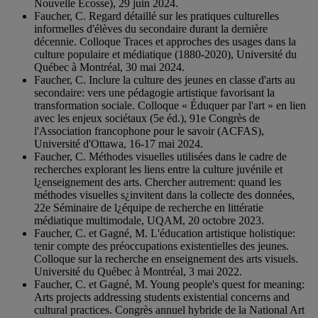
Nouvelle Écosse), 29 juin 2024.
Faucher, C. Regard détaillé sur les pratiques culturelles
informelles d'élèves du secondaire durant la dernière
décennie. Colloque Traces et approches des usages dans la
culture populaire et médiatique (1880-2020), Université du
Québec à Montréal, 30 mai 2024.
Faucher, C. Inclure la culture des jeunes en classe d'arts au
secondaire: vers une pédagogie artistique favorisant la
transformation sociale. Colloque « Éduquer par l'art » en lien
avec les enjeux sociétaux (5e éd.), 91e Congrès de
l'Association francophone pour le savoir (ACFAS),
Université d'Ottawa, 16-17 mai 2024.
Faucher, C. Méthodes visuelles utilisées dans le cadre de
recherches explorant les liens entre la culture juvénile et
l¿enseignement des arts. Chercher autrement: quand les
méthodes visuelles s¿invitent dans la collecte des données,
22e Séminaire de l¿équipe de recherche en littératie
médiatique multimodale, UQAM, 20 octobre 2023.
Faucher, C. et Gagné, M. L'éducation artistique holistique:
tenir compte des préoccupations existentielles des jeunes.
Colloque sur la recherche en enseignement des arts visuels.
Université du Québec à Montréal, 3 mai 2022.
Faucher, C. et Gagné, M. Young people's quest for meaning:
Arts projects addressing students existential concerns and
cultural practices. Congrès annuel hybride de la National Art