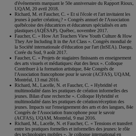
d'événements marquant le 50e anniversaire du Rapport Rioux,
UQAM, 20 avril 2018.
Richard, M. et Faucher, C. « Et si l'école et l'art invitaient les
jeunes à parler création¿? » Congrès annuel de l'Association
québécoise des éducatrices et éducateurs spécialisés en arts
plastiques (AQÉSAP). Québec, novembre 2017.
Faucher, C. « How Art Teachers View Youth Culture & How
They Are Including It in the Art Class ». Congrès mondial de
la Société internationale d'éducation par l'art (InSEA). Daegu,
Corée du Sud, 9 août 2017.
Faucher, C. « Projets de stagiaires finissants en enseignement
des arts visuels et médiatiques: état des lieux ». Colloque
Contribuer à la formation artistique, 84e Congrès de
l'Association francophone pour le savoir (ACFAS), UQAM,
Montréal, 13 mai 2016.
Richard, M., Lacelle, N. et Faucher, C. « Hybridité et
multimodalité dans les pratiques de création informelles des
jeunes. Bilan d'une recherche ». Colloque Hybridité et
multimodalité dans les pratiques de création/réception des
jeunes. Impacts sur l'enseignement des arts et des langues, 84e
Congrès de l'Association francophone pour le savoir
(ACFAS), UQAM, Montréal, 9 mai 2016.
Richard, M., Lacelle, N. et Faucher, C. « Tensions et transfert
entre les pratiques formelles et informelles des jeunes: le rôle
des technologies mobiles ». 3e colloque international en