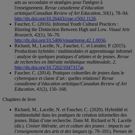
arts au secondaire et stratégies pour l'intégrer à
l'enseignement.
Revue canadienne d’éducation
artistique/Canadian Review of Art Education
,
50
(1), 78–94.
http://dx.doi.org/10.26443/crae.v50i1.1126
.
Faucher, C. (2016). Informal Youth Cultural Practices :
Blurring the Distinction Between High and Low.
Visual Arts
Research
,
42
(1), 56–70.
http://dx.doi.org/10.5406/visuartsrese.42.1.0056
.
Richard, M., Lacelle, N., Faucher, C. et Lieutier, P. (2015).
Productions hybrides / multimodales et apprentissage informel
: analyse de quelques pratiques d’artistes et de jeunes.
Revue
de recherches en littératie médiatique multimodale
,
2
.
http://dx.doi.org/10.7202/1047317ar
.
Faucher, C. (2014). Pratiques culturelles de jeunes dans le
cyberespace et classe d’art : quelles relations?
Revue
canadienne d’éducation artistique/Canadian Review of Art
Education
,
41
(2), 150–168.
Chapitres de livre
Richard, M., Lacelle, N. et Faucher, C. (2020). Hybridité et
multimodalité dans les pratiques de création informelles des
jeunes. Bilan d’une recherche. Dans M. Richard et N. Lacelle
(dir.).
Croiser littératie, art et culture des jeunes : impacts sur
l’enseignement des arts et des langues
(p. 79–101). Presses de