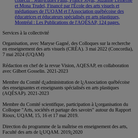
collectif : Jean-Eudes Fallu, France Joyal, Suzanne Lemerise
et Mona Trudel, Financé par l'École des arts visuels et
médiatiques de l'UQAM et l'Association québécoise des
éducatrices et éducateurs spécialisés en arts plastiques,
Montréal : Les Publications de l'AQÉSAP, 124 pages.
Services à la collectivité
Organisation, avec Maryse Gagné, des Colloques sur la recherche
en enseignement des arts visuels (CRÉA). 3 mai 2022 (Concordia),
7 mai 2024 (UQAM)
Rédaction en chef de la revue Vision, AQESAP, en collaboration
avec Gilbert Gosselin. 2021-2023
Membre du Comité d¿administration de l¿Association québécoise
des enseignantes et enseignants spécialisés en arts plastiques
(AQÉSAP). 2021-2023
Membre du Comité scientifique, participation à l¿organisation du
Colloque "Arts, sociétés et partage des savoirs" autour du Rapport
Rioux, UQAM, 15, 16 et 17 mai 2019.
Direction du programme de la maîtrise en enseignement des arts,
Faculté des arts de l¿UQAM. 2019¿2020