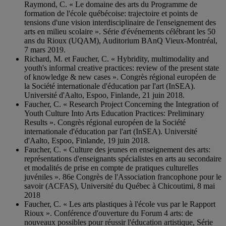
Raymond, C. « Le domaine des arts du Programme de
formation de l'école québécoise: trajectoire et points de
tensions d'une vision interdisciplinaire de l'enseignement des
arts en milieu scolaire ». Série d'événements célébrant les 50
ans du Rioux (UQAM), Auditorium BAnQ Vieux-Montréal,
7 mars 2019.
Richard, M. et Faucher, C. « Hybridity, multimodality and
youth's informal creative practices: review of the present state
of knowledge & new cases ». Congrès régional européen de
la Société internationale d'éducation par l'art (InSEA).
Université d'Aalto, Espoo, Finlande, 21 juin 2018.
Faucher, C. « Research Project Concerning the Integration of
Youth Culture Into Arts Education Practices: Preliminary
Results ». Congrès régional européen de la Société
internationale d'éducation par l'art (InSEA). Université
d'Aalto, Espoo, Finlande, 19 juin 2018.
Faucher, C. « Culture des jeunes en enseignement des arts:
représentations d'enseignants spécialistes en arts au secondaire
et modalités de prise en compte de pratiques culturelles
juvéniles ». 86e Congrès de l'Association francophone pour le
savoir (ACFAS), Université du Québec à Chicoutimi, 8 mai
2018
Faucher, C. « Les arts plastiques à l'école vus par le Rapport
Rioux ». Conférence d'ouverture du Forum 4 arts: de
nouveaux possibles pour réussir l'éducation artistique, Série