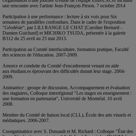
Organisation d'une journée d'étude de l'équipe EntreLACer incluant
une rencontre avec l'artiste Jean-François Pirson. 7 octobre 2014
Participation à une performance : lecture à six voix pour Six
semaines de parallèles confondues. Dans le cadre de l'exposition
"Géodésie", par LILI RANGE LE CHAT [Caroline Bernard -
Damien Guichard] et MICHIKO TSUDA, présentée à la galerie
B312 du 25 avril au 25 mai 2013.
Participation au Comité interfacultaire, formation pratique, Faculté
des sciences de l'éducation. 2007-2009.
Amorce et conduite du Comité d'encadrement venant en aide
aux étudiant.es éprouvant des difficultés durant leur stage. 2004-
2009.
Animatrice : groupe de discussion, Accompagnement et évaluation
des stagiaires, Colloque interrégional "Les stages en enseignement :
une formation en partenariat", Université de Montréal. 10 avril
2008.
Membre du Comité de liaison local (CLL), École des arts visuels et
médiatiques. 2006-2007.
Coorganisatrice avec S. Dussault et M. Richard : Colloque "État des