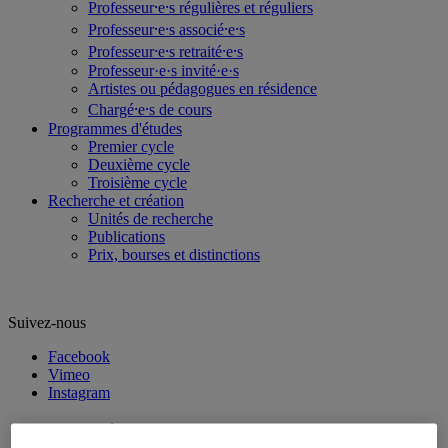
Professeur⸱e⸱s régulières et réguliers
Professeur⸱e⸱s associé⸱e⸱s
Professeur⸱e⸱s retraité⸱e⸱s
Professeur·e·s invité·e·s
Artistes ou pédagogues en résidence
Chargé⸱e⸱s de cours
Programmes d'études
Premier cycle
Deuxième cycle
Troisième cycle
Recherche et création
Unités de recherche
Publications
Prix, bourses et distinctions
Suivez-nous
Facebook
Vimeo
Instagram
Futur⸱e⸱s étudiant⸱e⸱s