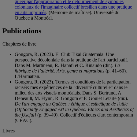
queer par l'appropriation et le détournement de symboles
coloniaux de l'imaginaire collectif brésilien dans une pratique
en arts imprimés
. (Mémoire de maîtrise). Université du
Québec à Montréal.
Publications
Chapitres de livre
Gongora, R. (2023). El Club Tikal Guatemala. Une
perspective décoloniale dans la pratique de l'art participatif.
Dans M. Martineau, R. Hanafi et C. Rinaudo (dir.).
La
fabrique de l’altérité. Arts, genre et migrations
(p. 41–60).
L’Harmattan.
Gongora, R. (2023). Termes et conditions de la participation
racisée: mes expériences de la "diversité culturelle" dans le
milieu des arts visuels montréalais. Dans S. Bertrand, A.
Deneault, M. Flynn, R. Gongora et F. Goulet Letarte (dir.).
De l'art engagé au Québec : éthique et esthétique de l'utile
[Of Socially Engaged Art in Québec: Ethics and Aesthetics of
the Useful]
(p. 39–49). Collectif d'éditeurs d'art contemporain
(CÉAC).
Livres