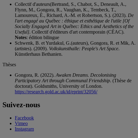
Collectif d'auteurs(Bertrand, S., Chabot, S., Deneault, A.,
Flynn, M., Gongora, R., Vaughan, K., Tembeck, T.,
Lamoureux, È., Richard, A.-M. et Robertson, S.). (2023).
De
l'art engagé au Québec : éthique et esthétique de l'utile [Of
Socially Engaged Art in Québec: Ethics and Aesthetics of the
Useful]
. Collectif d'éditeurs d'art contemporain (CÉAC).
Notes
: édition bilingue
Schwenk, B. et Yurdakul, G.(auteurs), Gongora, R. et Mik, A.
(artistes). (2009).
Volkskunsthalle: People's Art Space
.
Künstlerhaus Bethanien.
Thèses
Gongora, R. (2022).
Awaken Dreams. Decolonising
Participatory Art through Communal Friendship
. (Thèse de
doctorat). Goldsmiths, University of London.
https://research.gold.ac.uk/id/eprint/32056/
Suivez-nous
Facebook
Vimeo
Instagram