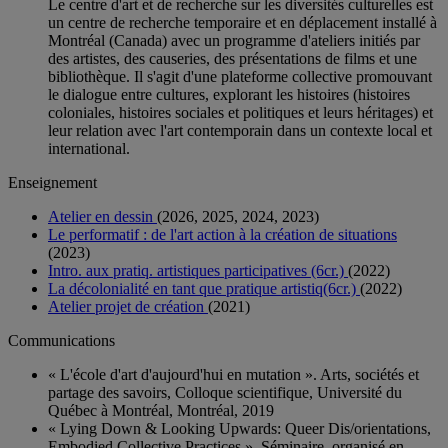
Le centre d'art et de recherche sur les diversités culturelles est
un centre de recherche temporaire et en déplacement installé à
Montréal (Canada) avec un programme d'ateliers initiés par
des artistes, des causeries, des présentations de films et une
bibliothèque. Il s'agit d'une plateforme collective promouvant
le dialogue entre cultures, explorant les histoires (histoires
coloniales, histoires sociales et politiques et leurs héritages) et
leur relation avec l'art contemporain dans un contexte local et
international.
Enseignement
Atelier en dessin
(2026, 2025, 2024, 2023)
Le performatif : de l'art action à la création de situations
(2023)
Intro. aux pratiq. artistiques participatives (6cr.)
(2022)
La décolonialité en tant que pratique artistiq(6cr.)
(2022)
Atelier projet de création
(2021)
Communications
« L'école d'art d'aujourd'hui en mutation ». Arts, sociétés et
partage des savoirs, Colloque scientifique, Université du
Québec à Montréal, Montréal, 2019
« Lying Down & Looking Upwards: Queer Dis/orientations,
Embodied Collective Practices ». Séminaire, organisé en