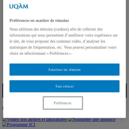
Choisir l’École des arts visuels et médiatiques
Certificat
Baccalauréats
Maîtrises
Préférences en matière de témoins
Étudiant⸱e⸱s de l’étranger
Doctorat
Nous utilisons des témoins (cookies) afin de collecter des
Étudiant⸱e⸱s
informations qui nous permettent d’améliorer votre expérience sur
Portail étudiant
le site, de vous proposer des contenus vidéo, d’analyser les
Soutien financier
statistiques de fréquentation, etc. Vous pouvez personnaliser votre
Services
choix en sélectionnant « Préférences ».
Soutien aux étudiant⸱e⸱s
Vie étudiante
Échanges internationaux
Autoriser les témoins
Expositions étudiantes
Prix et bourses de 1er cycle
Tout refuser
Abonnez-vous à notre infolettre
Préférences
ateliers et ICI