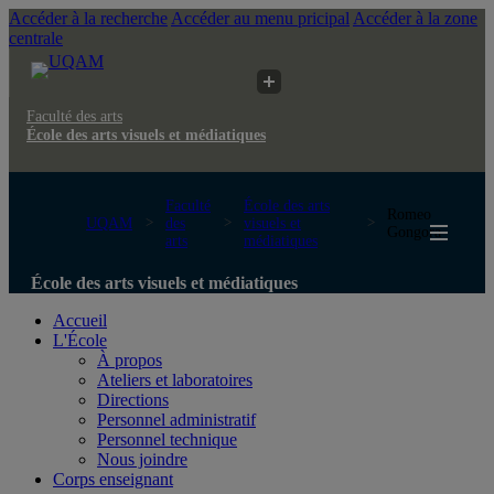
Accéder à la recherche
Accéder au menu pricipal
Accéder à la zone
centrale
Faculté des arts
École des arts visuels et médiatiques
Faculté
École des arts
Romeo
UQAM
des
visuels et
Gongora
arts
médiatiques
École des arts visuels et médiatiques
Accueil
L'École
À propos
Ateliers et laboratoires
Directions
Personnel administratif
Personnel technique
Nous joindre
Corps enseignant