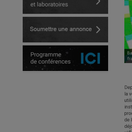
Ba
fr
Dep
la 
uti
ins
pro
de 
déj