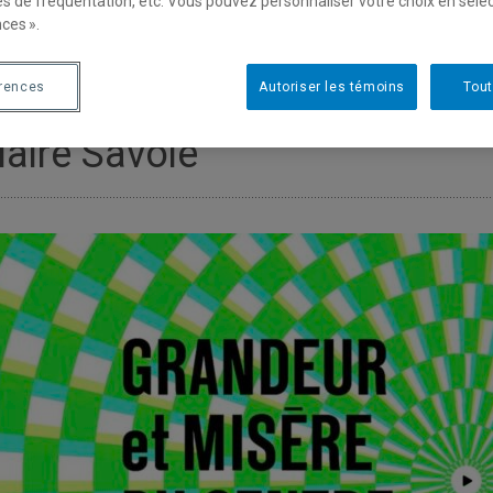
es de fréquentation, etc. Vous pouvez personnaliser votre choix en séle
ces ».
érences
Autoriser les témoins
Tout
laire Savoie