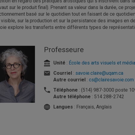
lexion en regard des pratiques artistiques qui s’inscrivent dans la
vaut sur le produit final). Prenant sa valeur dans la durée, ce pr
ctionnement basé sur le quotidien tout en faisant de ce quotidien 
 visible, sur la production et sur la persistance des images en de
oie explore les transferts entre différents types de représentat
Professeure
Unité
:
École des arts visuels et médi
Courriel
:
savoie.claire@uqam.ca
Autre courriel
:
cs@clairesavoie.com
Téléphone
: (514) 987-3000 poste 1
Autre téléphone
: 514 288-2742
Langues
: Français, Anglais