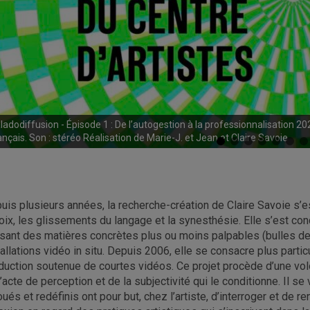
ladodiffusion - Épisode 1 : De l’autogestion à la professionnalisation 202
ançais. Son : stéréo Réalisation de Marie-J. et Jean et Claire Savoie
uis plusieurs années, la recherche-création de Claire Savoie s’es
voix, les glissements du langage et la synesthésie. Elle s’est co
lisant des matières concrètes plus ou moins palpables (bulles de s
tallations vidéo in situ. Depuis 2006, elle se consacre plus parti
duction soutenue de courtes vidéos. Ce projet procède d’une vo
l’acte de perception et de la subjectivité qui le conditionne. Il 
oués et redéfinis ont pour but, chez l’artiste, d’interroger et de r