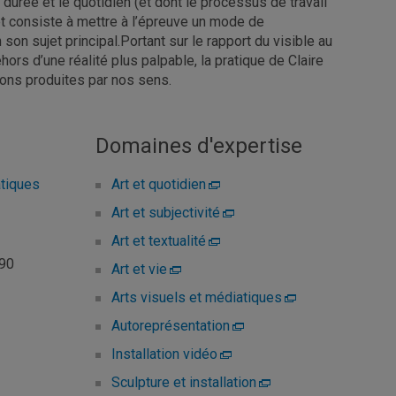
 durée et le quotidien (et dont le processus de travail
ojet consiste à mettre à l’épreuve un mode de
son sujet principal.Portant sur le rapport du visible au
hors d’une réalité plus palpable, la pratique de Claire
ions produites par nos sens.
Domaines d'expertise
atiques
Art et quotidien
Art et subjectivité
Art et textualité
090
Art et vie
Arts visuels et médiatiques
Autoreprésentation
Installation vidéo
Sculpture et installation