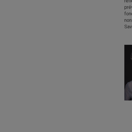
réf
pré
fon
non
Sav