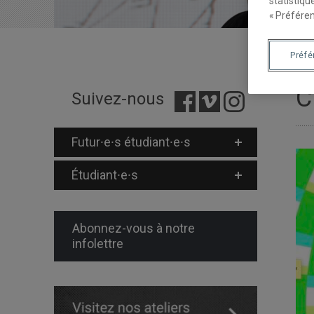
statistiqu
« Préféren
Préf
C
Suivez-nous
Futur⸱e⸱s étudiant⸱e⸱s
Étudiant⸱e⸱s
Abonnez-vous à notre
infolettre