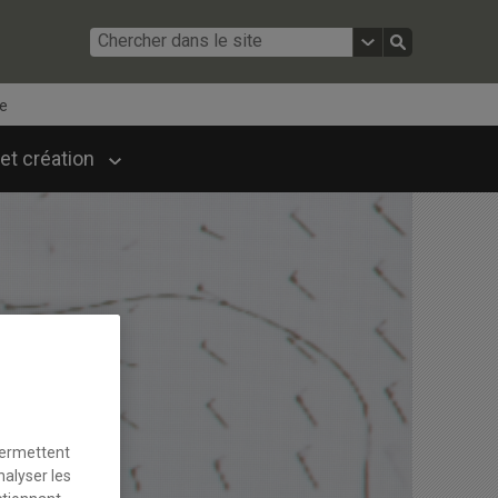
ie
et création
permettent
nalyser les