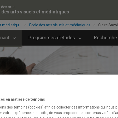
 des arts
 des arts visuels et médiatiques
t médiatiqu...
École des arts visuels et médiatiques
Claire Savo
gnant
Programmes d'études
Recherche 
ces en matière de témoins
sons des témoins (cookies) afin de collecter des informations qui nous 
r votre expérience sur le site, de vous proposer des contenus vidéo, d’a