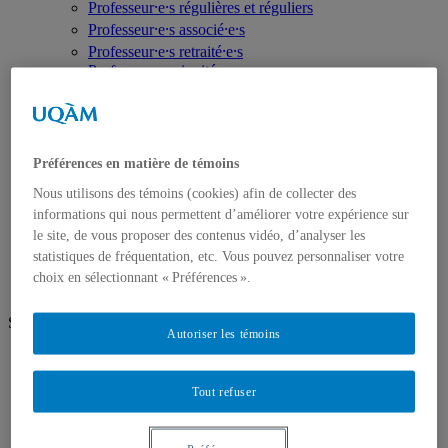
Professeur⸱e⸱s régulières et réguliers
Professeur⸱e⸱s associé⸱e⸱s
Professeur⸱e⸱s retraité⸱e⸱s
Professeur·e·s invité·e·s
Artistes ou pédagogues en résidence
Chargé⸱e⸱s de cours
Programmes d'études
Premier cycle
Préférences en matière de témoins
Deuxième cycle
Troisième cycle
Nous utilisons des témoins (cookies) afin de collecter des
Recherche et création
informations qui nous permettent d’améliorer votre expérience sur
Unités de recherche
le site, de vous proposer des contenus vidéo, d’analyser les
Publications
Prix, bourses et distinctions
statistiques de fréquentation, etc. Vous pouvez personnaliser votre
choix en sélectionnant « Préférences ».
Suivez-nous
Autoriser les témoins
Facebook
Vimeo
Instagram
Tout refuser
Futur⸱e⸱s étudiant⸱e⸱s