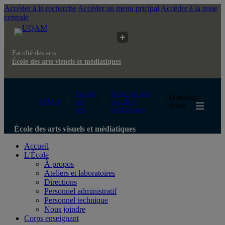
Accéder à la recherche
Accéder au menu pricipal
Accéder à la zone
centrale
Faculté des arts
École des arts visuels et médiatiques
Faculté
École des arts
Dominique
UQAM
des
visuels et
Sirois
arts
médiatiques
École des arts visuels et médiatiques
Accueil
L'École
À propos
Ateliers et laboratoires
Directions
Personnel administratif
Personnel technique
Nous joindre
Corps enseignant