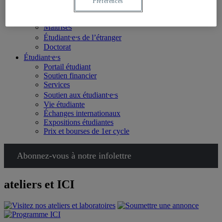
Choisir l’École des arts visuels et médiatiques
Préférences
Certificat
Baccalauréats
Maîtrises
Étudiant⸱e⸱s de l’étranger
Doctorat
Étudiant⸱e⸱s
Portail étudiant
Soutien financier
Services
Soutien aux étudiant⸱e⸱s
Vie étudiante
Échanges internationaux
Expositions étudiantes
Prix et bourses de 1er cycle
Abonnez-vous à notre infolettre
ateliers et ICI