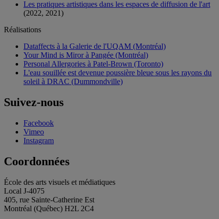
Les pratiques artistiques dans les espaces de diffusion de l'art
(2022, 2021)
Réalisations
Dataffects à la Galerie de l'UQAM (Montréal)
Your Mind is Miror à Pangée (Montréal)
Personal Allergories à Patel-Brown (Toronto)
L'eau souillée est devenue poussière bleue sous les rayons du
soleil à DRAC (Dummondville)
Suivez-nous
Facebook
Vimeo
Instagram
Coordonnées
École des arts visuels et médiatiques
Local J-4075
405, rue Sainte-Catherine Est
Montréal (Québec) H2L 2C4