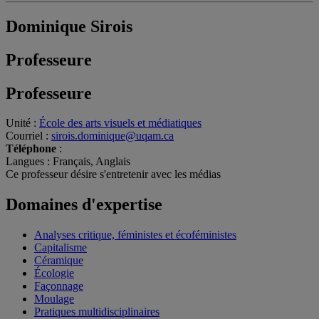
Dominique Sirois
Professeure
Professeure
Unité
:
École des arts visuels et médiatiques
Courriel
:
sirois.dominique@uqam.ca
Téléphone
:
Langues
: Français, Anglais
Ce professeur désire s'entretenir avec les médias
Domaines d'expertise
Analyses critique, féministes et écoféministes
Capitalisme
Céramique
Écologie
Façonnage
Moulage
Pratiques multidisciplinaires