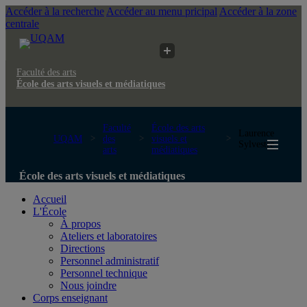
Accéder à la recherche
Accéder au menu pricipal
Accéder à la zone
centrale
Faculté des arts
École des arts visuels et médiatiques
Faculté
École des arts
Laurence
UQAM
des
visuels et
Sylvestre
arts
médiatiques
École des arts visuels et médiatiques
Accueil
L'École
À propos
Ateliers et laboratoires
Directions
Personnel administratif
Personnel technique
Nous joindre
Corps enseignant