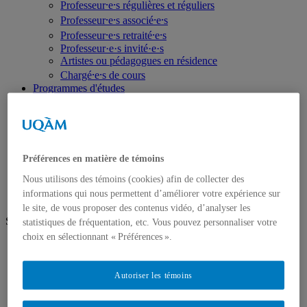
Professeur⸱e⸱s régulières et réguliers
Professeur⸱e⸱s associé⸱e⸱s
Professeur⸱e⸱s retraité⸱e⸱s
Professeur·e·s invité·e·s
Artistes ou pédagogues en résidence
Chargé⸱e⸱s de cours
Programmes d'études
Premier cycle
Deuxième cycle
Troisième cycle
Recherche et création
Unités de recherche
Préférences en matière de témoins
Publications
Prix, bourses et distinctions
Nous utilisons des témoins (cookies) afin de collecter des
informations qui nous permettent d’améliorer votre expérience sur
le site, de vous proposer des contenus vidéo, d’analyser les
Suivez-nous
statistiques de fréquentation, etc. Vous pouvez personnaliser votre
choix en sélectionnant « Préférences ».
Facebook
Vimeo
Instagram
Autoriser les témoins
Futur⸱e⸱s étudiant⸱e⸱s