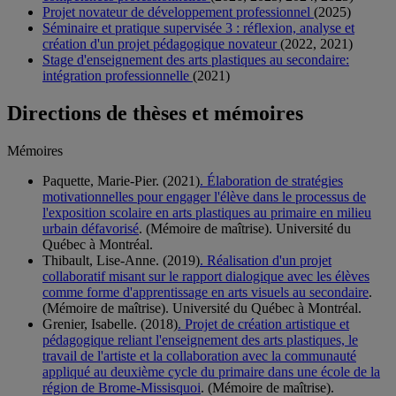
Projet novateur de développement professionnel
(2025)
Séminaire et pratique supervisée 3 : réflexion, analyse et
création d'un projet pédagogique novateur
(2022, 2021)
Stage d'enseignement des arts plastiques au secondaire:
intégration professionnelle
(2021)
Directions de thèses et mémoires
Mémoires
Paquette, Marie-Pier. (2021)
. Élaboration de stratégies
motivationnelles pour engager l'élève dans le processus de
l'exposition scolaire en arts plastiques au primaire en milieu
urbain défavorisé
. (Mémoire de maîtrise). Université du
Québec à Montréal.
Thibault, Lise-Anne. (2019)
. Réalisation d'un projet
collaboratif misant sur le rapport dialogique avec les élèves
comme forme d'apprentissage en arts visuels au secondaire
.
(Mémoire de maîtrise). Université du Québec à Montréal.
Grenier, Isabelle. (2018)
. Projet de création artistique et
pédagogique reliant l'enseignement des arts plastiques, le
travail de l'artiste et la collaboration avec la communauté
appliqué au deuxième cycle du primaire dans une école de la
région de Brome-Missisquoi
. (Mémoire de maîtrise).