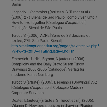
Berlin
Lagnado, L.(commiss.),(artistes: S. Turcot et al.).
(2006). 27a Bienal de São Paulo : como viver junto /
How to live together [Catalogue d'exposition].
Fundação Bienal de São Paulo.
Turcot, S. (2006). ACRE [Série de 28 dessins et
textes, 27th Sao Paolo Bienal].
http://meltonpriorinstitut.org/pages/textarchive.php5
?view=text&ID=41&language=English
Emmerich, J. (dir.), Bryson, N.(auteur). (2006).
Complicity and the Daily Draw: Susan Turcot
Drawings 2003-2005 [Catalogue]. Verlag für
moderne Kunst Nürnberg.
Turcot, S.(artiste). (2006). Desenhos (Drawings) A-Z
[Catalogue d'exposition]. Colecção Madeira
Corporate Services.
Dexter, E.(auteur),(artistes: S. Turcot et al.). (2006).
Vitamin D: New perspectives in drawing. Phaidon.