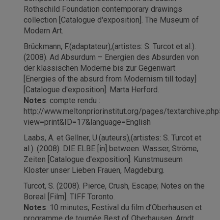
Rothschild Foundation contemporary drawings
collection [Catalogue d'exposition]. The Museum of
Modern Art.
Brückmann, F.(adaptateur),(artistes: S. Turcot et al.).
(2008). Ad Absurdum – Energien des Absurden von
der klassischen Moderne bis zur Gegenwart
[Energies of the absurd from Modernism till today]
[Catalogue d'exposition]. Marta Herford.
Notes
: compte rendu :
http://www.meltonpriorinstitut.org/pages/textarchive.ph
view=print&ID=17&language=English
Laabs, A. et Gellner, U.(auteurs),(artistes: S. Turcot et
al.). (2008). DIE ELBE [in] between. Wasser, Ströme,
Zeiten [Catalogue d'exposition]. Kunstmuseum
Kloster unser Lieben Frauen, Magdeburg.
Turcot, S. (2008). Pierce, Crush, Escape; Notes on the
Boreal [Film]. TIFF Toronto.
Notes
: 10 minutes, Festival du film d’Oberhausen et
programme de tournée Best of Oberhausen, Arndt,