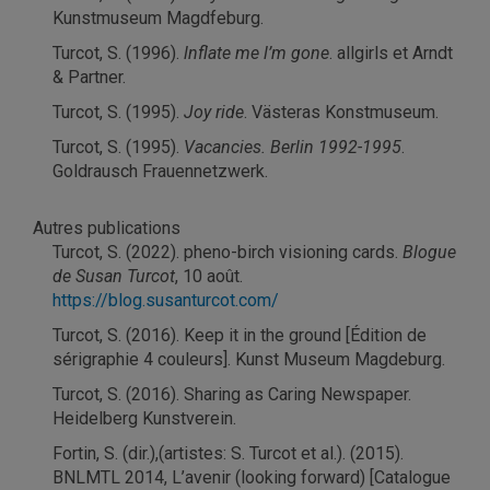
Kunstmuseum Magdfeburg.
Turcot, S. (1996).
lnflate me l’m gone
. allgirls et Arndt
& Partner.
Turcot, S. (1995).
Joy ride
. Västeras Konstmuseum.
Turcot, S. (1995).
Vacancies. Berlin 1992-1995
.
Goldrausch Frauennetzwerk.
Autres publications
Turcot, S. (2022). pheno-birch visioning cards.
Blogue
de Susan Turcot
, 10 août.
https://blog.susanturcot.com/
Turcot, S. (2016). Keep it in the ground [Édition de
sérigraphie 4 couleurs]. Kunst Museum Magdeburg.
Turcot, S. (2016). Sharing as Caring Newspaper.
Heidelberg Kunstverein.
Fortin, S. (dir.),(artistes: S. Turcot et al.). (2015).
BNLMTL 2014, L’avenir (looking forward) [Catalogue