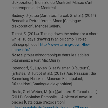
d'exposition]. Biennale de Montréal, Musée d’art
contemporain de Montréal.
Budney, J.(auteur),(artistes: Turcot, S. et al.). (2014).
Beneath a Petroliferous Moon [Catalogue
d'exposition]. Mendel Gallery.
Turcot, S. (2014). Turning down the noise for a short
while: 10 days drawing in an oil camp [Projet
ethnographique].
http://www.turning-down-the-
noise.info/
Notes
: projet ethnographique dans les sables
bitumineux à Fort MacMurray
Ippendorf, S., Luyken, G. et Wismer, B.(auteurs),
(artistes: S. Turcot et al.). (2012). Aus Passion : die
Sammlung Hanck im Museum Kunstpalast,
Düsseldorf [Catalogue d'exposition].
Reski, G. et Weber, M. (dir.),(artistes: S. Turcot et al.).
(2011). Capitaine Pamphile – A pictorial novel in
pieces [Catalogue d'exposition].
http://pamphile.de/pamphile_katalog72korr.pdf