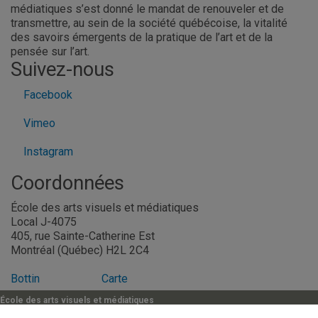
médiatiques s’est donné le mandat de renouveler et de
transmettre, au sein de la société québécoise, la vitalité
des savoirs émergents de la pratique de l’art et de la
pensée sur l’art.
Suivez-nous
Facebook
Vimeo
Instagram
Coordonnées
École des arts visuels et médiatiques
Local J-4075
405, rue Sainte-Catherine Est
Montréal (Québec) H2L 2C4
Bottin
Carte
École des arts visuels et médiatiques