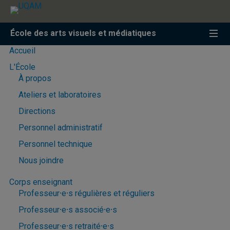
Accéder
Accéder
Accéder
à
au
à
la
menu
la
École des arts visuels et médiatiques
recherche
pricipal
zone
centrale
Accueil
L'École
À propos
Ateliers et laboratoires
Directions
Personnel administratif
Personnel technique
Nous joindre
Corps enseignant
Professeur⸱e⸱s régulières et réguliers
Professeur⸱e⸱s associé⸱e⸱s
Professeur⸱e⸱s retraité⸱e⸱s