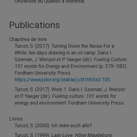
Université du Québec à Montréal.
Publications
Chapitres de livre
Turcot, S. (2017). Turning Down the Noise For a
While: ten days drawing in an oil camp. Dans I.
Szeman, J. Wenzel et P. Yaeger (dir.).
Fueling Culture:
101 words for Energy and Environment
(p. 379–382).
Fordham University Press.
https://www.jstor.org/stable/j.ctt1hfr0s3.105
.
Turcot, S. (2017). Work 1. Dans I. Szeman, J. Wenzel
et P. Yaeger (dir.).
Fueling culture :101 words for
energy and environment
. Fordham University Press.
Livres
Turcot, S. (2000).
Ich liebe euch alle?
.
Turcot, S. (1999).
Lady Love. Hôtel Magdeburg
.