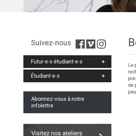
B
Suivez-nous
Futur⸱e⸱s étudiant⸱e⸱s
Le 
rec
Étudiant⸱e⸱s
pré
de 
peu
Abonnez-vous à notre
infolettre