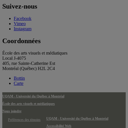
Suivez-nous
Facebook
Vimeo
Instagram
Coordonnées
École des arts visuels et médiatiques
Local J-4075
405, rue Sainte-Catherine Est
Montréal (Québec) H2L 2C4
Bottin
Carte
UQAM - Université du Québec à Montréal
École des arts visuels et médiatiques
Nous joindre
UQAM - Université du Québec à Montréal
Préférences des témoins
Accessibilité Web