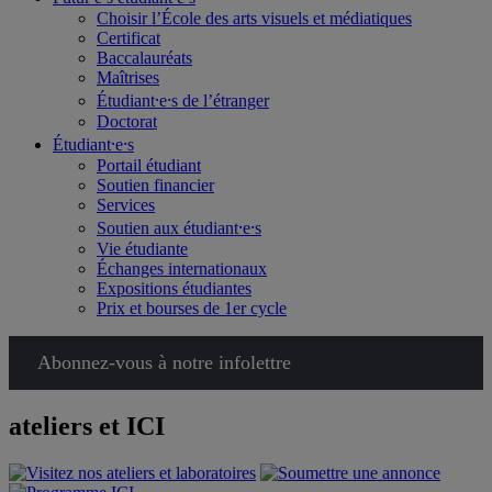
Choisir l’École des arts visuels et médiatiques
Certificat
Baccalauréats
Maîtrises
Étudiant⸱e⸱s de l’étranger
Doctorat
Étudiant⸱e⸱s
Portail étudiant
Soutien financier
Services
Soutien aux étudiant⸱e⸱s
Vie étudiante
Échanges internationaux
Expositions étudiantes
Prix et bourses de 1er cycle
Abonnez-vous à notre infolettre
ateliers et ICI