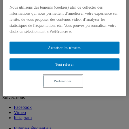
Corps enseignant
Professeur⸱e⸱s régulières et réguliers
Nous utilisons des témoins (cookies) afin de collecter des
Professeur⸱e⸱s associé⸱e⸱s
informations qui nous permettent d’améliorer votre expérience sur
Professeur⸱e⸱s retraité⸱e⸱s
le site, de vous proposer des contenus vidéo, d’analyser les
Professeur·e·s invité·e·s
statistiques de fréquentation, etc. Vous pouvez personnaliser votre
Artistes ou pédagogues en résidence
choix en sélectionnant « Préférences ».
Chargé⸱e⸱s de cours
Programmes d'études
Premier cycle
Autoriser les témoins
Deuxième cycle
Troisième cycle
Recherche et création
Tout refuser
Unités de recherche
Publications
Prix, bourses et distinctions
Préférences
Suivez-nous
Facebook
Vimeo
Instagram
Futur⸱e⸱s étudiant⸱e⸱s