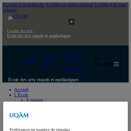
Accéder à la recherche
Accéder au menu pricipal
Accéder à la zone
centrale
Faculté des arts
École des arts visuels et médiatiques
École des
Faculté
arts visuels
Prêt
UQAM
des
et
d’équipement
arts
médiatiques
École des arts visuels et médiatiques
Accueil
L'École
À propos
Ateliers et laboratoires
Directions
Personnel administratif
Personnel technique
Nous joindre
Préférences en matière de témoins