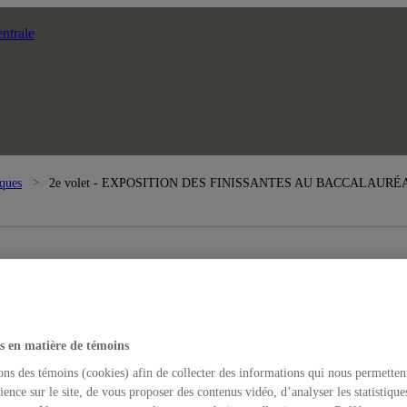
ntrale
iques
2e volet - EXPOSITION DES FINISSANTES AU BACCALAUR
s en matière de témoins
ons des témoins (cookies) afin de collecter des informations qui nous permetten
ience sur le site, de vous proposer des contenus vidéo, d’analyser les statistique