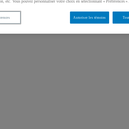
on, etc. Vous pouvez personnaliser votre choix en sélectionnant « Préférences ».
érences
Autoriser les témoins
Tout