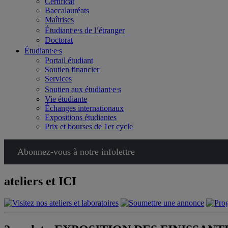
Certificat
Baccalauréats
Maîtrises
Étudiant⸱e⸱s de l’étranger
Doctorat
Étudiant⸱e⸱s
Portail étudiant
Soutien financier
Services
Soutien aux étudiant⸱e⸱s
Vie étudiante
Échanges internationaux
Expositions étudiantes
Prix et bourses de 1er cycle
Abonnez-vous à notre infolettre
ateliers et ICI