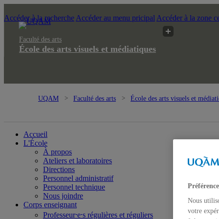
Accéder à la recherche
Accéder au menu pricipal
Accéder à la zone ce
Faculté des arts
École des arts visuels et médiatiques
UQAM
Faculté des arts
École des arts visuels et médiat
médiatiques
Accueil
L'École
À propos
Ateliers et laboratoires
Directions
Personnel administratif
Préférence
Personnel technique
Nous joindre
Nous utilis
Corps enseignant
votre expér
Professeur⸱e⸱s régulières et réguliers