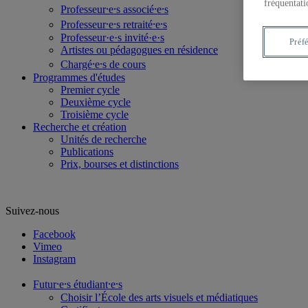
fréquentati
Professeur⸱e⸱s associé⸱e⸱s
Professeur⸱e⸱s retraité⸱e⸱s
Professeur·e·s invité·e·s
Préf
Artistes ou pédagogues en résidence
Chargé⸱e⸱s de cours
Programmes d'études
Premier cycle
Deuxième cycle
Troisième cycle
Recherche et création
Unités de recherche
Publications
Prix, bourses et distinctions
Suivez-nous
Facebook
Vimeo
Instagram
Futur⸱e⸱s étudiant⸱e⸱s
Choisir l’École des arts visuels et médiatiques