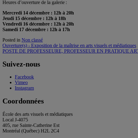
Heures d’ouverture de la galerie :
Mercredi 14 décembre : 12h à 20h
Jeudi 15 décembre : 12h à 18h
Vendredi 16 décembre : 12h à 20h
Samedi 17 décembre : 12h à 17h
Posted in
Non classé
Navigation
Ouverture(s) - Exposition de la maîtrise en arts visuels et médiatiques
POSTE DE PROFESSEURE, PROFESSEUR EN PRATIQUE AR
de
l'article
Suivez-nous
Facebook
Vimeo
Instagram
Coordonnées
École des arts visuels et médiatiques
Local J-4075
405, rue Sainte-Catherine Est
Montréal (Québec) H2L 2C4