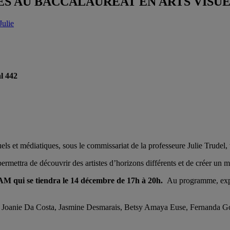
ANTES AU BACCALAURÉAT EN ARTS VIS
Julie
al 442
suels et médiatiques, sous le commissariat de la professeure Julie Trudel
ermettra de découvrir des artistes d’horizons différents et de créer un 
UQAM qui se tiendra le 14 décembre de 17h à 20h.
Au programme, exposi
Joanie Da Costa, Jasmine Desmarais, Betsy Amaya Euse, Fernanda Goy