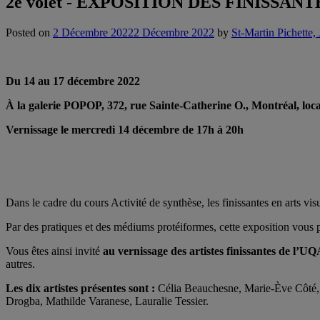
2e volet - EXPOSITION DES FINISS
Posted on
2 Décembre 2022
2 Décembre 2022
by
St-Martin Pichette, 
Du 14 au 17 décembre 2022
À
la galerie POPOP,
372, rue Sainte-Catherine O., Montréal, loc
Vernissage le mercredi 14 décembre de 17h à 20h
Dans le cadre du cours Activité de synthèse, les finissantes en arts vi
Par des pratiques et des médiums protéiformes, cette exposition vous p
Vous êtes ainsi invité
au vernissage des artistes finissantes de l’
autres.
Les dix artistes présentes sont :
Célia Beauchesne, Marie-Ève Côté, 
Drogba, Mathilde Varanese, Lauralie Tessier.