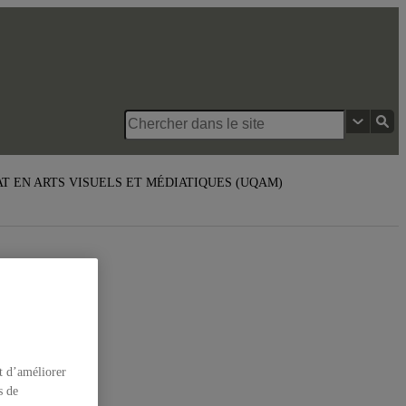
École des
arts visuels
ÉAT EN ARTS VISUELS ET MÉDIATIQUES (UQAM)
et
t d’améliorer
s de