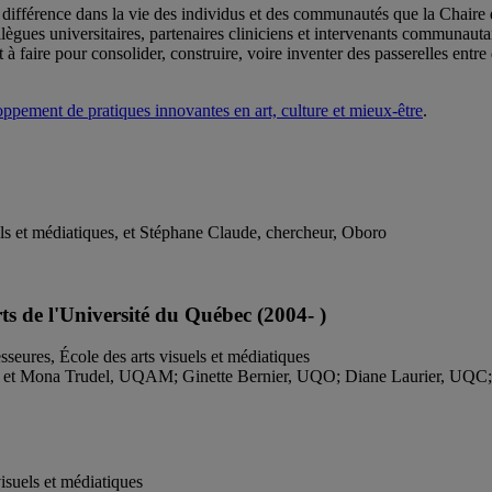
 une différence dans la vie des individus et des communautés que la Ch
ollègues universitaires, partenaires cliniciens et intervenants communauta
aire pour consolider, construire, voire inventer des passerelles entre d
ement de pratiques innovantes en art, culture et mieux-être
.
els et médiatiques, et Stéphane Claude, chercheur, Oboro
s de l'Université du Québec (2004- )
seures, École des arts visuels et médiatiques
 et Mona Trudel, UQAM; Ginette Bernier, UQO; Diane Laurier, UQC
isuels et médiatiques