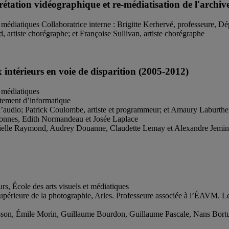
tion vidéographique et re-médiatisation de l'archive,
t médiatiques Collaboratrice interne : Brigitte Kerhervé, professeure, 
artiste chorégraphe; et Françoise Sullivan, artiste chorégraphe
térieurs en voie de disparition (2005-2012)
t médiatiques
rtement d’informatique
 l’audio; Patrick Coulombe, artiste et programmeur; et Amaury Laburt
Bonnes, Edith Normandeau et Josée Laplace
ielle Raymond, Audrey Douanne, Claudette Lemay et Alexandre Jemi
s, École des arts visuels et médiatiques
supérieure de la photographie, Arles. Professeure associée à l’ÉAVM. 
esson, Émile Morin, Guillaume Bourdon, Guillaume Pascale, Nans Bortu