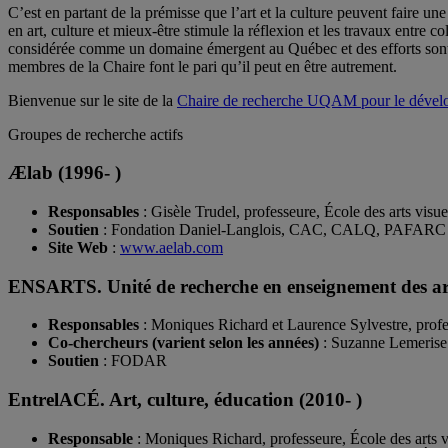
C’est en partant de la prémisse que l’art et la culture peuvent faire
en art, culture et mieux-être stimule la réflexion et les travaux entre c
considérée comme un domaine émergent au Québec et des efforts sont à f
membres de la Chaire font le pari qu’il peut en être autrement.
Bienvenue sur le site de la
Chaire de recherche UQAM pour le développ
Groupes de recherche actifs
Ælab (1996- )
Responsables
: Gisèle Trudel, professeure, École des arts visu
Soutien
: Fondation Daniel-Langlois, CAC, CALQ, PAFARC
Site Web
:
www.aelab.com
ENSARTS. Unité de recherche en enseignement des art
Responsables
: Moniques Richard et Laurence Sylvestre, profes
Co-chercheurs (varient selon les années)
: Suzanne Lemerise
Soutien
: FODAR
EntrelACÉ. Art, culture, éducation (2010- )
Responsable
: Moniques Richard, professeure, École des arts v