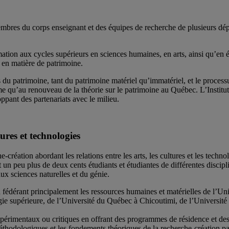
bres du corps enseignant et des équipes de recherche de plusieurs dép
ation aux cycles supérieurs en sciences humaines, en arts, ainsi qu’en ét
e en matière de patrimoine.
 du patrimoine, tant du patrimoine matériel qu’immatériel, et le processus 
e qu’au renouveau de la théorie sur le patrimoine au Québec. L’Institut s
oppant des partenariats avec le milieu.
ures et technologies
e-création abordant les relations entre les arts, les cultures et les tech
 un peu plus de deux cents étudiants et étudiantes de différentes discipl
aux sciences naturelles et du génie.
es en fédérant principalement les ressources humaines et matérielles de l
ogie supérieure, de l’Université du Québec à Chicoutimi, de l’Universi
xpérimentaux ou critiques en offrant des programmes de résidence et des 
es méthodologiques et les fondements théoriques de la recherche-création