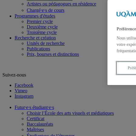
Artistes ou pédagogues en résidence
Chargé⸱e⸱s de cours
Programmes d'études
Premier cycle
Deuxième cycle
Préférence
Troisième cycle
Recherche et création
Nous utilis
Unités de recherche
votre expér
Publications
fréquentati
Prix, bourses et distinctions
Préf
Suivez-nous
Facebook
Vimeo
Instagram
Futur⸱e⸱s étudiant⸱e⸱s
Choisir l’École des arts visuels et médiatiques
Certificat
Baccalauréats
Maîtrises
Étudiant⸱e⸱s de l’étranger