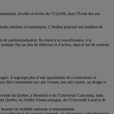
artements, facultés et écoles de l’UQAM, dont l’École des arts
udes urbaines et touristiques. L’Institut poursuit une tradition de
de patrimonialisation. Ils visent à la caractérisation, à la
ouhaite être un lieu de réflexion et d’action, dans le but de soutenir
nologies. Il regroupe plus d’une quarantaine de cochercheurs et
ines liées notamment aux arts vivants, aux arts visuels, au design et
’Université du Québec à Montréal et de l’Université Concordia, mais
té du Québec en Abitibi-Témiscamingue, de l’Université Laval et de
bourses de mobilité nationale et internationale.
 par la publication d’ouvrages imprimés, de chroniques radiophoniques