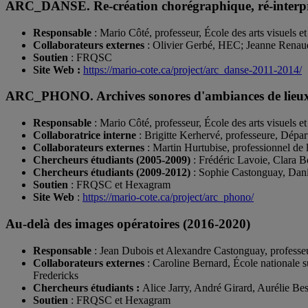
ARC_DANSE. Re-création chorégraphique, ré-interpréta
Responsable
: Mario Côté, professeur, École des arts visuels e
Collaborateurs externes
: Olivier Gerbé, HEC; Jeanne Renaud, 
Soutien
: FRQSC
Site Web :
https://mario-cote.ca/project/arc_danse-2011-2014/
ARC_PHONO. Archives sonores d'ambiances de lieux in
Responsable
: Mario Côté, professeur, École des arts visuels e
Collaboratrice interne
: Brigitte Kerhervé, professeure, Dépa
Collaborateurs externes
: Martin Hurtubise, professionnel de
Chercheurs étudiants (2005-2009)
: Frédéric Lavoie, Clara 
Chercheurs étudiants (2009-2012)
: Sophie Castonguay, Dan
Soutien
: FRQSC et Hexagram
Site Web
:
https://mario-cote.ca/project/arc_phono/
Au-delà des images opératoires (2016-2020)
Responsable
: Jean Dubois et Alexandre Castonguay, professeur
Collaborateurs externes
: Caroline Bernard, École nationale 
Fredericks
Chercheurs étudiants :
Alice Jarry, André Girard, Aurélie B
Soutien
: FRQSC et Hexagram