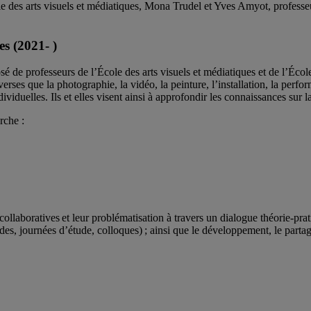
 des arts visuels et médiatiques, Mona Trudel et Yves Amyot, professeur
es (2021- )
osé de professeurs de l’École des arts visuels et médiatiques et de l’É
erses que la photographie, la vidéo, la peinture, l’installation, la perfo
viduelles. Ils et elles visent ainsi à approfondir les connaissances sur la
rche :
ollaboratives et leur problématisation à travers un dialogue théorie-pr
ondes, journées d’étude, colloques) ; ainsi que le développement, le part