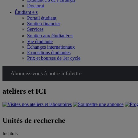
Doctorat
Étudiant⸱e⸱s
Portail étudiant
Soutien financier
Services
Soutien aux étudiant⸱e⸱s
Vie étudiante
Échanges internationaux
Expositions étudiantes
Prix et bourses de 1er cycle
Abonnez-vous à notre infolettre
ateliers et ICI
Unités de recherche
Instituts