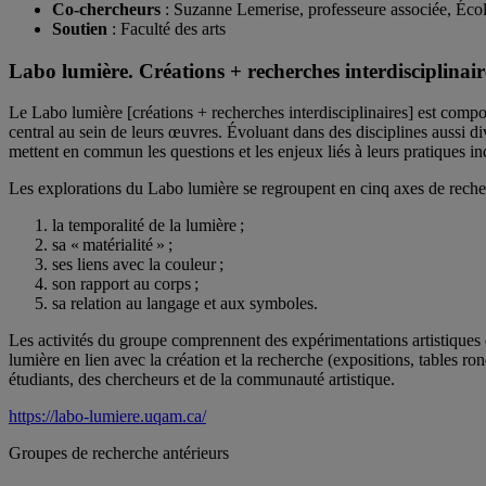
Co-chercheurs
: Suzanne Lemerise, professeure associée, École
Soutien
: Faculté des arts
Labo lumière. Créations + recherches interdisciplinair
Le Labo lumière [créations + recherches interdisciplinaires] est comp
central au sein de leurs œuvres. Évoluant dans des disciplines aussi div
mettent en commun les questions et les enjeux liés à leurs pratiques indi
Les explorations du Labo lumière se regroupent en cinq axes de reche
la temporalité de la lumière ;
sa « matérialité » ;
ses liens avec la couleur ;
son rapport au corps ;
sa relation au langage et aux symboles.
Les activités du groupe comprennent des expérimentations artistiques c
lumière en lien avec la création et la recherche (expositions, tables r
étudiants, des chercheurs et de la communauté artistique.
https://labo-lumiere.uqam.ca/
Groupes de recherche antérieurs