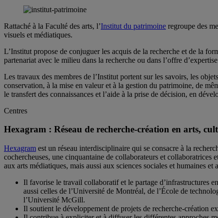
Rattaché à la Faculté des arts, l’
Institut du patrimoine
regroupe des mem
visuels et médiatiques.
L’Institut propose de conjuguer les acquis de la recherche et de la form
partenariat avec le milieu dans la recherche ou dans l’offre d’expertis
Les travaux des membres de l’Institut portent sur les savoirs, les objets
conservation, à la mise en valeur et à la gestion du patrimoine, de mêm
le transfert des connaissances et l’aide à la prise de décision, en dével
Centres
Hexagram : Réseau de recherche-création en arts, cult
Hexagram
est un réseau interdisciplinaire qui se consacre à la recherch
cochercheuses, une cinquantaine de collaborateurs et collaboratrices et
aux arts médiatiques, mais aussi aux sciences sociales et humaines et 
Il favorise le travail collaboratif et le partage d’infrastructur
aussi celles de l’Université de Montréal, de l’École de technol
l’Université McGill.
Il soutient le développement de projets de recherche-création e
Il contribue à expliciter et à diffuser les différentes approch