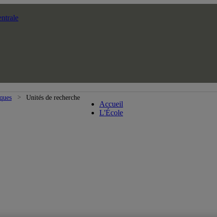
ntrale
École des arts visuels et médiat
iques
Unités de recherche
Accueil
L'École