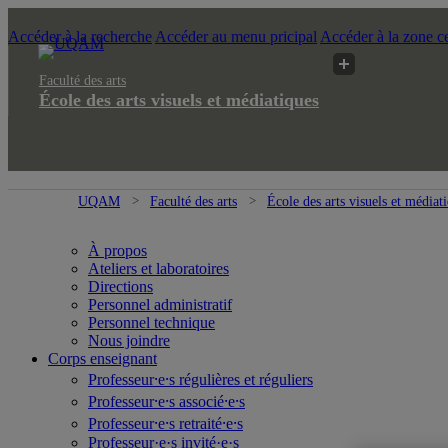
Accéder à la recherche
Accéder au menu pricipal
Accéder à la zone ce
Faculté des arts
École des arts visuels et médiatiques
UQAM
Faculté des arts
École des arts visuels et médiat
À propos
Ateliers et laboratoires
Directions
Personnel administratif
Personnel technique
Nous joindre
Corps enseignant
Professeur⸱e⸱s régulières et réguliers
Professeur⸱e⸱s associé⸱e⸱s
Professeur⸱e⸱s retraité⸱e⸱s
Professeur·e·s invité·e·s