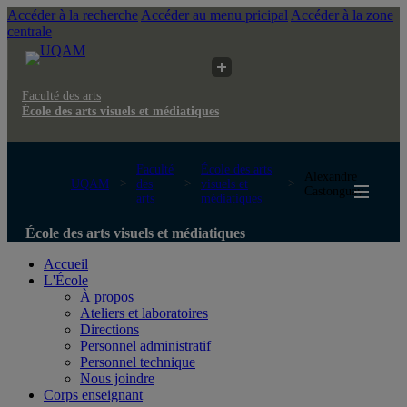
Accéder à la recherche
Accéder au menu pricipal
Accéder à la zone
centrale
Faculté des arts
École des arts visuels et médiatiques
Faculté
École des arts
Alexandre
UQAM
des
visuels et
Castonguay
arts
médiatiques
École des arts visuels et médiatiques
Accueil
L'École
À propos
Ateliers et laboratoires
Directions
Personnel administratif
Personnel technique
Nous joindre
Corps enseignant