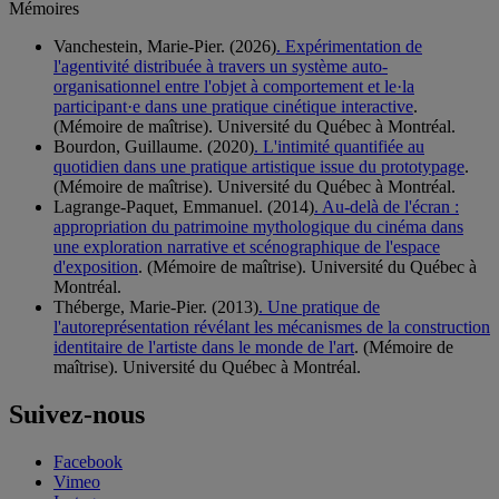
Mémoires
Vanchestein, Marie-Pier. (2026)
. Expérimentation de
l'agentivité distribuée à travers un système auto-
organisationnel entre l'objet à comportement et le·la
participant·e dans une pratique cinétique interactive
.
(Mémoire de maîtrise). Université du Québec à Montréal.
Bourdon, Guillaume. (2020)
. L'intimité quantifiée au
quotidien dans une pratique artistique issue du prototypage
.
(Mémoire de maîtrise). Université du Québec à Montréal.
Lagrange-Paquet, Emmanuel. (2014)
. Au-delà de l'écran :
appropriation du patrimoine mythologique du cinéma dans
une exploration narrative et scénographique de l'espace
d'exposition
. (Mémoire de maîtrise). Université du Québec à
Montréal.
Théberge, Marie-Pier. (2013)
. Une pratique de
l'autoreprésentation révélant les mécanismes de la construction
identitaire de l'artiste dans le monde de l'art
. (Mémoire de
maîtrise). Université du Québec à Montréal.
Suivez-nous
Facebook
Vimeo