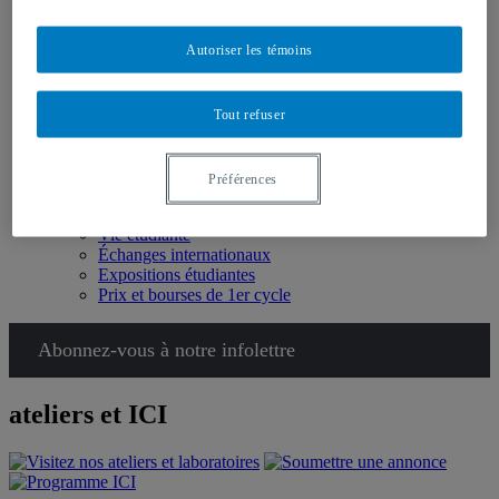
Choisir l’École des arts visuels et médiatiques
Certificat
Baccalauréats
Autoriser les témoins
Maîtrises
Étudiant⸱e⸱s de l’étranger
Doctorat
Tout refuser
Étudiant⸱e⸱s
Portail étudiant
Soutien financier
Préférences
Services
Soutien aux étudiant⸱e⸱s
Vie étudiante
Échanges internationaux
Expositions étudiantes
Prix et bourses de 1er cycle
Abonnez-vous à notre infolettre
ateliers et ICI