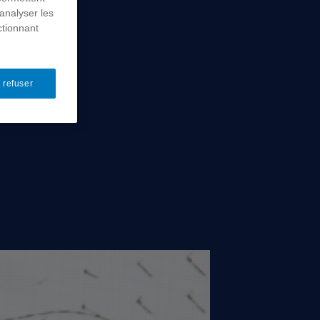
analyser les
ctionnant
 refuser