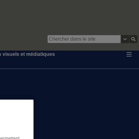
s visuels et médiatiques
permettent