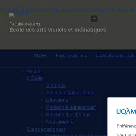
Accéder à la recherche
Accéder au menu pricipal
Accéder à la 
Faculté des arts
École des arts visuels et médiatiques
UQAM
Faculté des arts
École des arts visue
Accueil
L'École
À propos
Ateliers et laboratoires
Directions
Personnel administratif
Personnel technique
Nous joindre
Préféren
Corps enseignant
Nous utili