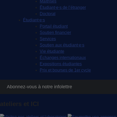
Maîtrises
Étudiant⸱e⸱s de l’étranger
Doctorat
Étudiant⸱e⸱s
Portail étudiant
Soutien financier
Services
Soutien aux étudiant⸱e⸱s
Vie étudiante
Échanges internationaux
Expositions étudiantes
Prix et bourses de 1er cycle
Abonnez-vous à notre infolettre
ateliers et ICI