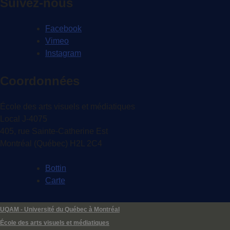
Suivez-nous
Facebook
Vimeo
Instagram
Coordonnées
École des arts visuels et médiatiques
Local J-4075
405, rue Sainte-Catherine Est
Montréal (Québec) H2L 2C4
Bottin
Carte
UQAM - Université du Québec à Montréal
École des arts visuels et médiatiques