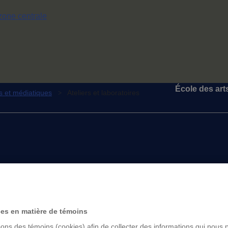
zone centrale
École des art
ls et médiatiques
Ateliers et laboratoires
ces en matière de témoins
sons des témoins (cookies) afin de collecter des informations qui nous 