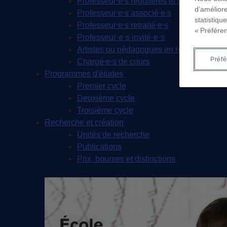
Professeur⸱e⸱s régulières et réguliers
d’améliore
Professeur⸱e⸱s associé⸱e⸱s
statistiqu
Professeur⸱e⸱s retraité⸱e⸱s
« Préfére
Professeur·e·s invité·e·s
Artistes ou pédagogues en résidence
Préf
Chargé⸱e⸱s de cours
Programmes d'études
Premier cycle
Deuxième cycle
Troisième cycle
Recherche et création
Unités de recherche
Publications
Prix, bourses et distinctions