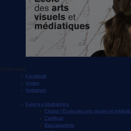
Suivez-nous
Facebook
Vimeo
Instagram
Futur⸱e⸱s étudiant⸱e⸱s
Choisir l’École des arts visuels et médiat
Certificat
Baccalauréats