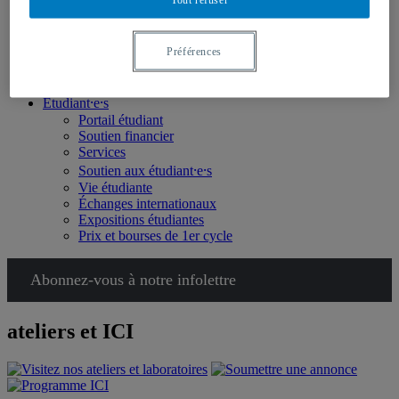
Choisir l’École des arts visuels et médiatiques
Certificat
Baccalauréats
Maîtrises
Préférences
Étudiant⸱e⸱s de l’étranger
Doctorat
Étudiant⸱e⸱s
Portail étudiant
Soutien financier
Services
Soutien aux étudiant⸱e⸱s
Vie étudiante
Échanges internationaux
Expositions étudiantes
Prix et bourses de 1er cycle
Abonnez-vous à notre infolettre
ateliers et ICI