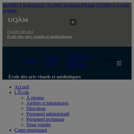
Accéder à la recherche
Accéder au menu pricipal
Accéder à la zone
centrale
Faculté des arts
École des arts visuels et médiatiques
École des arts
Faculté
UQAM
visuels et
Services
des arts
médiatiques
École des arts visuels et médiatiques
Accueil
L'École
À propos
Ateliers et laboratoires
Directions
Personnel administratif
Personnel technique
Nous joindre
Corps enseignant