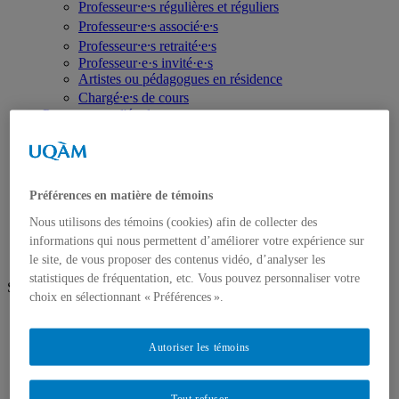
Professeur⸱e⸱s régulières et réguliers
Professeur⸱e⸱s associé⸱e⸱s
Professeur⸱e⸱s retraité⸱e⸱s
Professeur·e·s invité·e·s
Artistes ou pédagogues en résidence
Chargé⸱e⸱s de cours
Programmes d'études
Premier cycle
Deuxième cycle
Troisième cycle
Recherche et création
Unités de recherche
Préférences en matière de témoins
Publications
Nous utilisons des témoins (cookies) afin de collecter des
Prix, bourses et distinctions
informations qui nous permettent d’améliorer votre expérience sur
le site, de vous proposer des contenus vidéo, d’analyser les
statistiques de fréquentation, etc. Vous pouvez personnaliser votre
Suivez-nous
choix en sélectionnant « Préférences ».
Facebook
Vimeo
Autoriser les témoins
Instagram
Futur⸱e⸱s étudiant⸱e⸱s
Tout refuser