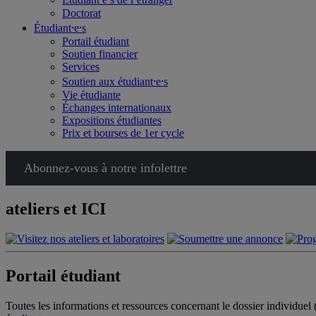
Doctorat
Étudiant⸱e⸱s
Portail étudiant
Soutien financier
Services
Soutien aux étudiant⸱e⸱s
Vie étudiante
Échanges internationaux
Expositions étudiantes
Prix et bourses de 1er cycle
Abonnez-vous à notre infolettre
ateliers et ICI
Portail étudiant
Toutes les informations et ressources concernant le dossier individuel