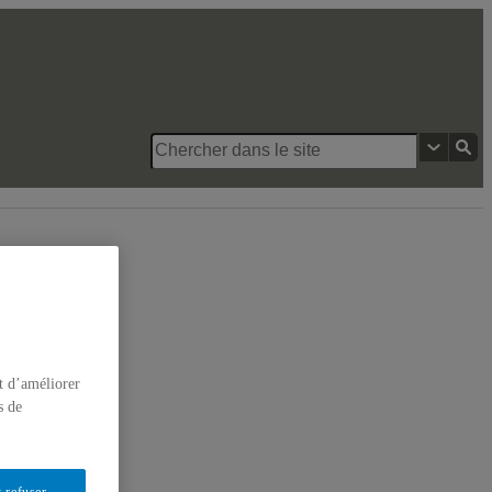
s
t d’améliorer
s de
 refuser