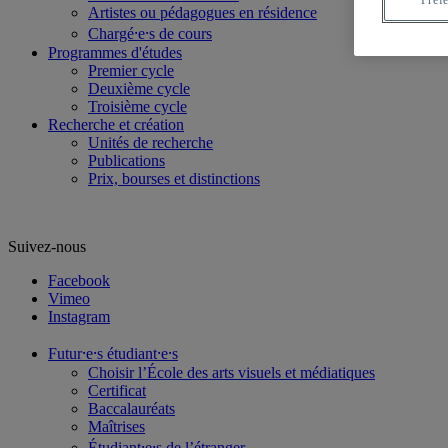
Artistes ou pédagogues en résidence
Chargé⸱e⸱s de cours
Programmes d'études
Premier cycle
Deuxième cycle
Troisième cycle
Recherche et création
Unités de recherche
Publications
Prix, bourses et distinctions
Suivez-nous
Facebook
Vimeo
Instagram
Futur⸱e⸱s étudiant⸱e⸱s
Choisir l’École des arts visuels et médiatiques
Certificat
Baccalauréats
Maîtrises
Étudiant⸱e⸱s de l’étranger