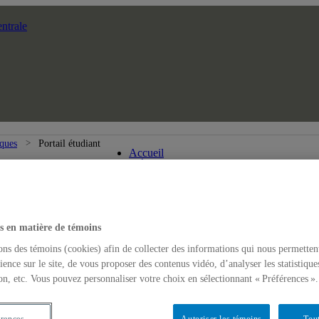
ntrale
École des arts visuels et médiatique
iques
Portail étudiant
Accueil
L'École
s en matière de témoins
ons des témoins (cookies) afin de collecter des informations qui nous permetten
ience sur le site, de vous proposer des contenus vidéo, d’analyser les statistique
on, etc. Vous pouvez personnaliser votre choix en sélectionnant « Préférences ».
érences
Autoriser les témoins
Tout