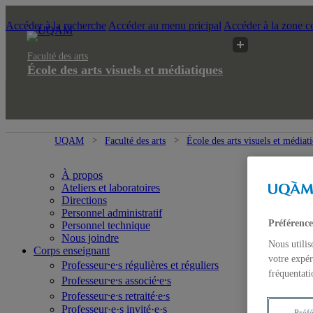
Accéder à la recherche
Accéder au menu pricipal
Accéder à la zone ce
Faculté des arts
École des arts visuels et médiatiques
UQAM
Faculté des arts
École des arts visuels et médiat
À propos
Ateliers et laboratoires
Directions
Personnel administratif
Préférence
Personnel technique
Nous joindre
Nous utilis
Corps enseignant
votre expér
Professeur⸱e⸱s régulières et réguliers
fréquentati
Professeur⸱e⸱s associé⸱e⸱s
Professeur⸱e⸱s retraité⸱e⸱s
Professeur·e·s invité·e·s
Préf