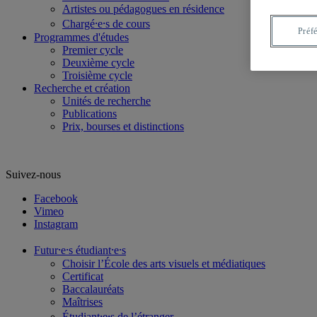
Artistes ou pédagogues en résidence
Chargé⸱e⸱s de cours
Préf
Programmes d'études
Premier cycle
Deuxième cycle
Troisième cycle
Recherche et création
Unités de recherche
Publications
Prix, bourses et distinctions
Suivez-nous
Facebook
Vimeo
Instagram
Futur⸱e⸱s étudiant⸱e⸱s
Choisir l’École des arts visuels et médiatiques
Certificat
Baccalauréats
Maîtrises
Étudiant⸱e⸱s de l’étranger