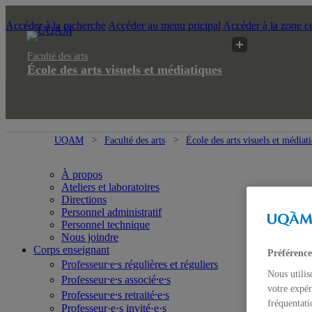
Accéder à la recherche
Accéder au menu pricipal
Accéder à la zone ce
Faculté des arts
École des arts visuels et médiatiques
UQAM
Faculté des arts
École des arts visuels et médiat
À propos
Ateliers et laboratoires
Directions
Personnel administratif
Personnel technique
Nous joindre
Corps enseignant
Préférence
Professeur⸱e⸱s régulières et réguliers
Nous utilis
Professeur⸱e⸱s associé⸱e⸱s
votre expér
Professeur⸱e⸱s retraité⸱e⸱s
fréquentati
Professeur·e·s invité·e·s