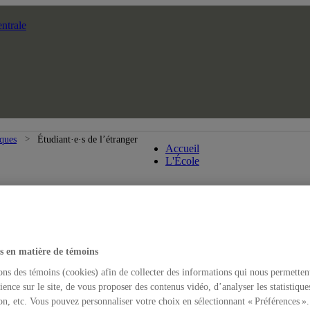
ntrale
École des arts visuels et m
iques
Étudiant·e·s de l’étranger
Accueil
L'École
s en matière de témoins
ons des témoins (cookies) afin de collecter des informations qui nous permetten
ience sur le site, de vous proposer des contenus vidéo, d’analyser les statistique
on, etc. Vous pouvez personnaliser votre choix en sélectionnant « Préférences ».