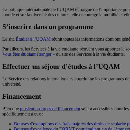
La politique internationale de l’UQAM témoigne de l’importance pour e
monde et sur la diversité des cultures, elle encourage la mobilité et ell
S’inscrire dans un programme
Le site
Étudier à l’UQAM
réunit toutes les informations dont ont gén
Par ailleurs, les Services à la vie étudiante peuvent vous apporter le 
Vous êtes étudiant étranger »
du site des Services à la vie étudiante.
Effectuer un séjour d’études à l’UQAM
Le Service des relations internationales coordonne les programmes de 
université.
Financement
Bien que
plusieurs sources de financement
soient accessibles pour le
spécifiquement à eux :
Bourses d'exemptions des frais majorés des droits de scolarité po
Bourses d'excellence du FQRNT pour étudiant·e·s de l'étranger 