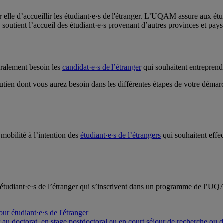
lle d’accueillir les étudiant·e·s de l'étranger. L’UQAM assure aux étud
e soutient l’accueil des étudiant·e·s provenant d’autres provinces et pays
éralement besoin les
candidat·e·s de l’étranger
qui souhaitent entreprend
soutien dont vous aurez besoin dans les différentes étapes de votre démar
mobilité à l’intention des
étudiant·e·s de l’étrangers
qui souhaitent effe
s étudiant·e·s de l’étranger qui s’inscrivent dans un programme de l’U
ur étudiant·e·s de l'étranger
au doctorat, en stage postdoctoral ou en court séjour de recherche ou 