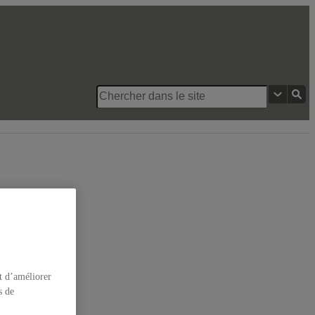
édiatiques
t d’améliorer
s de