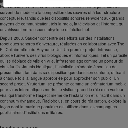
la magie des technologies tout en exposant la futilité de certaines de
leurs utilisations : les diverses composantes électroniques utilisées
servent de modèle à la composition des œuvres et à leur structure
conceptuelle, tandis que les dispositifs sonores renvoient aux grands
moyens de communication, tels la radio, la télévision et l’Internet, qui
envahissent notre espace physique et intellectuel.
Depuis 2003, Saucier concentre ses efforts sur des installations
robotiques sonores d’envergure, réalisées en collaboration avec The
Kit Collaboration du Royaume-Uni. Un premier projet, Infrasense,
aborde l’univers des virus biologiques et informatiques. Tel un parasite
qui se déplace de ville en ville, Infrasense agit comme un porteur de
virus furtifs. Jamais identique, l’installation s’adapte à son lieu de
présentation, tant dans sa disposition que dans son contenu, utilisant
à chaque fois la langue appropriée pour approcher son public. Un
second projet, Virutorium, se présente comme un crématorium mobile
pour virus informatiques morts. Le visiteur prend le rôle d’un vecteur
viral qui transforme l’aspect même de l’installation et s’inscrit dans un
continuum dynamique. Radiobolus, en cours de réalisation, explore la
façon dont la musique populaire est utilisée dans les campagnes
publicitaires d’institutions militaires.