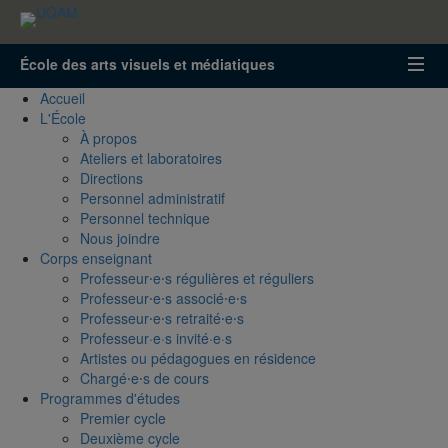
Accéder
Accéder
Accéder
à
au
à
la
menu
la
École des arts visuels et médiatiques
recherche
pricipal
zone
centrale
Accueil
L'École
À propos
Ateliers et laboratoires
Directions
Personnel administratif
Personnel technique
Nous joindre
Corps enseignant
Professeur⸱e⸱s régulières et réguliers
Professeur⸱e⸱s associé⸱e⸱s
Professeur⸱e⸱s retraité⸱e⸱s
Professeur·e·s invité·e·s
Artistes ou pédagogues en résidence
Chargé⸱e⸱s de cours
Programmes d'études
Premier cycle
Deuxième cycle