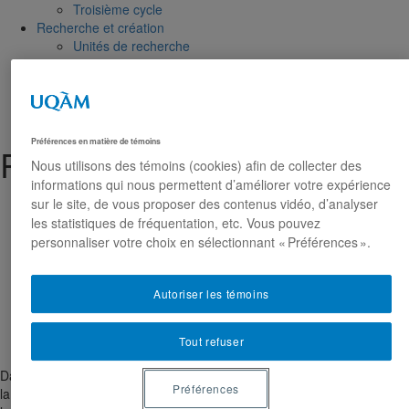
Troisième cycle
Recherche et création
Unités de recherche
Publications
Prix, bourses et distinctions
Préférences en matière de témoins
Robert Saucier
Nous utilisons des témoins (cookies) afin de collecter des
informations qui nous permettent d’améliorer votre expérience
sur le site, de vous proposer des contenus vidéo, d’analyser
les statistiques de fréquentation, etc. Vous pouvez
personnaliser votre choix en sélectionnant « Préférences ».
2008 : Virutorium, Acadia University Art Gallery, Wolfville,
Nouvelle-Écosse, 2011 Aluminium, plastique, composantes
électroniques et mécanismes, ordinateur et écran, claviers
Autoriser les témoins
Tout refuser
Dans ses œuvres, Robert Saucier questionne la relation entre l'art et
Préférences
la technologie du numérique. Ses installations sculpturales amplifient