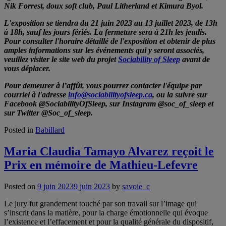
Nik Forrest, doux soft club, Paul Litherland et Kimura Byol.
L'exposition se tiendra du 21 juin 2023 au 13 juillet 2023, de 13h
à 18h, sauf les jours fériés. La fermeture sera à 21h les jeudis.
Pour consulter l'horaire détaillé de l'exposition et obtenir de plus
amples informations sur les événements qui y seront associés,
veuillez visiter le site web du projet
Sociability of Sleep
avant de
vous déplacer.
Pour demeurer à l’affût, vous pourrez contacter l'équipe par
courriel à l'adresse
info@sociabilityofsleep.ca
, ou la suivre sur
Facebook @SociabilityOfSleep, sur Instagram @soc_of_sleep et
sur Twitter @Soc_of_sleep.
Posted in
Babillard
Maria Claudia Tamayo Alvarez reçoit le
Prix en mémoire de Mathieu-Lefevre
Posted on
9 juin 2023
9 juin 2023
by
savoie_c
Le jury fut grandement touché par son travail sur l’image qui
s’inscrit dans la matière, pour la charge émotionnelle qui évoque
l’existence et l’effacement et pour la qualité générale du dispositif,