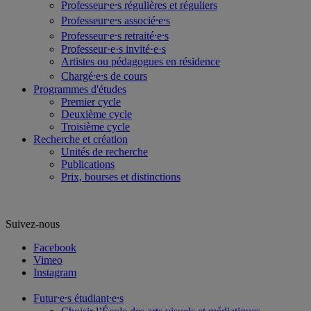
Professeur⸱e⸱s régulières et réguliers
Professeur⸱e⸱s associé⸱e⸱s
Professeur⸱e⸱s retraité⸱e⸱s
Professeur·e·s invité·e·s
Artistes ou pédagogues en résidence
Chargé⸱e⸱s de cours
Programmes d'études
Premier cycle
Deuxième cycle
Troisième cycle
Recherche et création
Unités de recherche
Publications
Prix, bourses et distinctions
Suivez-nous
Facebook
Vimeo
Instagram
Futur⸱e⸱s étudiant⸱e⸱s