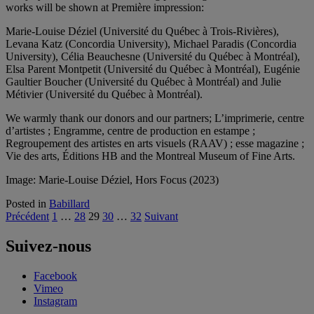
works will be shown at Première impression:
Marie-Louise Déziel (Université du Québec à Trois-Rivières),
Levana Katz (Concordia University), Michael Paradis (Concordia
University), Célia Beauchesne (Université du Québec à Montréal),
Elsa Parent Montpetit (Université du Québec à Montréal), Eugénie
Gaultier Boucher (Université du Québec à Montréal) and Julie
Métivier (Université du Québec à Montréal).
We warmly thank our donors and our partners; L’imprimerie, centre
d’artistes ; Engramme, centre de production en estampe ;
Regroupement des artistes en arts visuels (RAAV) ; esse magazine ;
Vie des arts, Éditions HB and the Montreal Museum of Fine Arts.
Image: Marie-Louise Déziel, Hors Focus (2023)
Posted in
Babillard
Pagination
Précédent
1
…
28
29
30
…
32
Suivant
des
Suivez-nous
publications
Facebook
Vimeo
Instagram