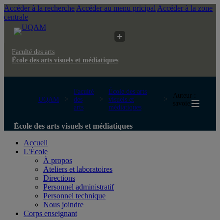
Accéder à la recherche
Accéder au menu pricipal
Accéder à la zone
centrale
Faculté des arts
École des arts visuels et médiatiques
Faculté
École des arts
Auteur :
UQAM
des
visuels et
savoie_c
arts
médiatiques
École des arts visuels et médiatiques
Accueil
L'École
À propos
Ateliers et laboratoires
Directions
Personnel administratif
Personnel technique
Nous joindre
Corps enseignant