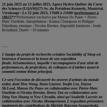
21 juin 2023 au 13 juillet 2023, Agora Hydro-Québec du Cœur
des Sciences (UQAM)175 Av. du Président-Kennedy, Montréal.
Vernissage : Le 22 juin 2023, 17h00 à 21h00 (
performance à
18h15
*)
*Performance exclusive par Manon De Pauw + Pierre-
Marc Ouellette. Interprétation : Karina Champoux et Philippe
Dépelteau, musique : Nicolas Bernier, dispositifs lumineux : Josée
Brouillard. Durée: ~10 minutes
- - -
L'équipe du projet de recherche-création Sociability of Sleep est
heureuse d'annoncer la tenue de son exposition
finale, InSomnolence, laquelle s’accompagnera d'une série de
performances, de projections, de colloques et d'ateliers ayant le
sommeil comme thème principal.
Ce sera l’occasion de découvrir les œuvres d'artistes du monde
entier, dont Yiou Wang, Ilona Gaynor, Yoojin Lee, Dayna
McLeod, Manon De Pauw en collaboration avec Pierre-Marc
Ouellette et Nicolas Bernier, Henry Tan en collaboration avec
Ding Yun Huang et New Circadia, ainsi qu’Anabelle Lacroix en
collaboration avec Nicolas Montgermont. L'exposition présentera
également des contributions de Michèle Barcena-Sougavinski,