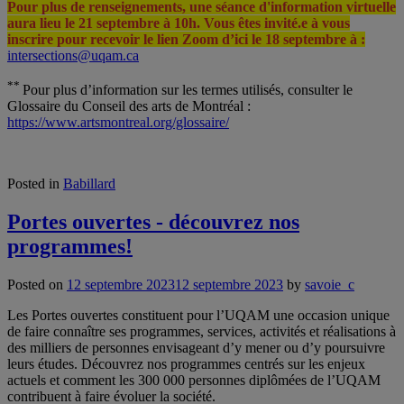
Pour plus de renseignements, une séance d'information virtuelle
aura lieu le 21 septembre à 10h. Vous êtes invité.e à vous
inscrire pour recevoir le lien Zoom d’ici le 18 septembre à :
intersections@uqam.ca
**
Pour plus d’information sur les termes utilisés, consulter le
Glossaire du Conseil des arts de Montréal :
https://www.artsmontreal.org/glossaire/
Posted in
Babillard
Portes ouvertes - découvrez nos
programmes!
Posted on
12 septembre 2023
12 septembre 2023
by
savoie_c
Les Portes ouvertes constituent pour l’UQAM une occasion unique
de faire connaître ses programmes, services, activités et réalisations à
des milliers de personnes envisageant d’y mener ou d’y poursuivre
leurs études. Découvrez nos programmes centrés sur les enjeux
actuels et comment les 300 000 personnes diplômées de l’UQAM
contribuent à faire évoluer la société.