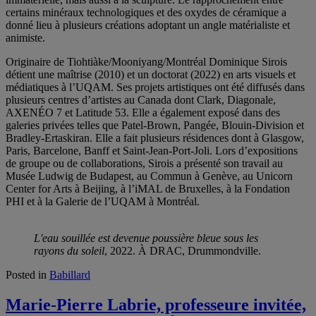
certains minéraux technologiques et des oxydes de céramique a
donné lieu à plusieurs créations adoptant un angle matérialiste et
animiste.
Originaire de Tiohtiàke/Mooniyang/Montréal Dominique Sirois
détient une maîtrise (2010) et un doctorat (2022) en arts visuels et
médiatiques à l’UQAM. Ses projets artistiques ont été diffusés dans
plusieurs centres d’artistes au Canada dont Clark, Diagonale,
AXENÉO 7 et Latitude 53. Elle a également exposé dans des
galeries privées telles que Patel-Brown, Pangée, Blouin-Division et
Bradley-Ertaskiran. Elle a fait plusieurs résidences dont à Glasgow,
Paris, Barcelone, Banff et Saint-Jean-Port-Joli. Lors d’expositions
de groupe ou de collaborations, Sirois a présenté son travail au
Musée Ludwig de Budapest, au Commun à Genève, au Unicorn
Center for Arts à Beijing, à l’iMAL de Bruxelles, à la Fondation
PHI et à la Galerie de l’UQAM à Montréal.
L'eau souillée est devenue poussière bleue sous les
rayons du soleil
, 2022. À DRAC, Drummondville.
Posted in
Babillard
Marie-Pierre Labrie, professeure invitée,