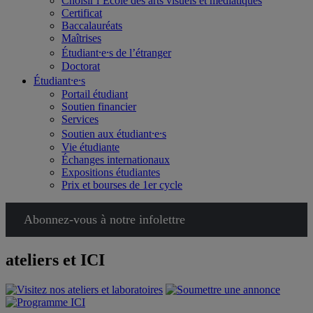
Choisir l’École des arts visuels et médiatiques
Certificat
Baccalauréats
Maîtrises
Étudiant⸱e⸱s de l’étranger
Doctorat
Étudiant⸱e⸱s
Portail étudiant
Soutien financier
Services
Soutien aux étudiant⸱e⸱s
Vie étudiante
Échanges internationaux
Expositions étudiantes
Prix et bourses de 1er cycle
Abonnez-vous à notre infolettre
ateliers et ICI