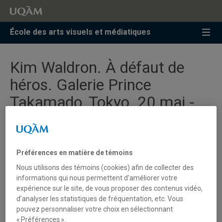
Accéder
Accéder
Accéder
à
au
à
la
menu
la
École des arts visuels et médiatiques
recherche
pricipal
zone
centrale
Kim Waldron. À défaut de
héros. Galerie Prince
Takamado, Tokyo. 20 mai -
23 septembre
Préférences en matière de témoins
Kim Waldron,
Flower Compost, Mikiko Kamada
【Compost
Nous utilisons des témoins (cookies) afin de collecter des
informations qui nous permettent d’améliorer votre
de fleurs / 花のコンポスト, Mikiko Kamada】, 2022
expérience sur le site, de vous proposer des contenus vidéo,
20 mai au 23 septembre 2026
d’analyser les statistiques de fréquentation, etc. Vous
Vernissage le 21 mai 2026 à 17 h 30
pouvez personnaliser votre choix en sélectionnant
Galerie Prince Takamado, Ambassade du Canada au Japon
« Préférences ».