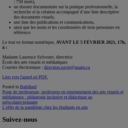
: 750 mots),
un dossier documentaire sur la pratique professionnelle, la
recherche et la création accompagné d’une liste descriptive
des documents visuels,
une liste des publications et communications,
ainsi que les noms et les coordonnées de trois personnes en
référence.
Le tout en format numérique,
AVANT LE 5 FÉVRIER 2021, 17h,
à :
Madame Laurence Sylvestre, directrice
École des arts visuels et médiatiques
Courrier électronique :
direction.eavm@uqam.ca
Lien vers l'appel en PDF.
Posted in
Babillard
Navigation
Poste de professeure, professeur en enseignement des arts visuels et
médiatiques : pédagogie inclusive et didactique au
de
préscolaire/primaire
l'article
L'effet de la pandémie chez les étudiants en arts
Suivez-nous