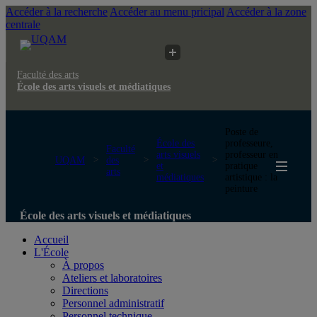
Accéder à la recherche
Accéder au menu pricipal
Accéder à la zone
centrale
Faculté des arts
École des arts visuels et médiatiques
Poste de
École des
professeure,
Faculté
arts visuels
professeur en
UQAM
des
et
pratique
arts
médiatiques
artistique : la
peinture
École des arts visuels et médiatiques
Accueil
L'École
À propos
Ateliers et laboratoires
Directions
Personnel administratif
Personnel technique