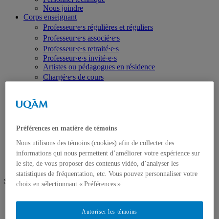
Nous joindre
Corps enseignant
Professeur⸱e⸱s régulières et réguliers
Professeur⸱e⸱s associé⸱e⸱s
Professeur⸱e⸱s retraité⸱e⸱s
Professeur·e·s invité·e·s
Artistes ou pédagogues en résidence
Chargé⸱e⸱s de cours
Programmes d'études
Premier cycle
Deuxième cycle
Troisième cycle
Recherche et création
Préférences en matière de témoins
Unités de recherche
Publications
Nous utilisons des témoins (cookies) afin de collecter des
Prix, bourses et distinctions
informations qui nous permettent d’améliorer votre expérience sur
le site, de vous proposer des contenus vidéo, d’analyser les
statistiques de fréquentation, etc. Vous pouvez personnaliser votre
Suivez-nous
choix en sélectionnant « Préférences ».
Facebook
Vimeo
Autoriser les témoins
Instagram