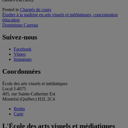
Posted in
Chargés de cours
Navigation
Étudier à la maîtrise en arts visuels et médiatiques, concentration
éducation
de
Dominique Carreau
l'article
Suivez-nous
Facebook
Vimeo
Instagram
Coordonnées
École des arts visuels et médiatiques
Local J-4075
405, rue Sainte-Catherine Est
Montréal (Québec) H2L 2C4
Bottin
Carte
L'École des arts visuels et médiatiques