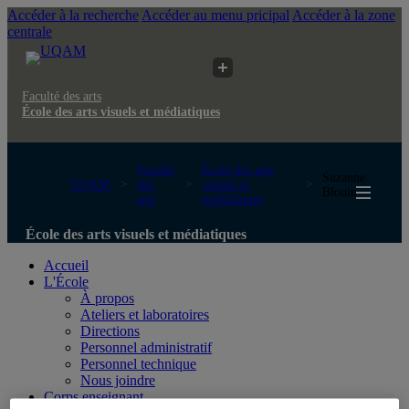
Accéder à la recherche
Accéder au menu pricipal
Accéder à la zone
centrale
Faculté des arts
École des arts visuels et médiatiques
Faculté
École des arts
Suzanne
UQAM
des
visuels et
Blouin
arts
médiatiques
École des arts visuels et médiatiques
Accueil
L'École
À propos
Ateliers et laboratoires
Directions
Personnel administratif
Personnel technique
Nous joindre
Corps enseignant