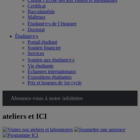
Choisir l’École des arts visuels et médiatiques
Certificat
Baccalauréats
Maîtrises
Étudiant⸱e⸱s de l’étranger
Doctorat
Étudiant⸱e⸱s
Portail étudiant
Soutien financier
Services
Soutien aux étudiant⸱e⸱s
Vie étudiante
Échanges internationaux
Expositions étudiantes
Prix et bourses de 1er cycle
Abonnez-vous à notre infolettre
ateliers et ICI