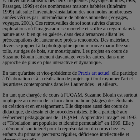
À l'inventaire-tableaux des lieux fréquentés (Paysages intimes,1998;
Passages, 1999) et des nombreuses maisons habitées (Itinéraire
1999) fait suite l'inventaire-installation des non moins nombreuses
années vécues par l'intermédiaire de photos annuelles (Voyages,
voyages, 2001). Ces retrouvailles de soi sont suivies d'autres
explorations où l'image-cadre se morcelle et s'offre au regard dans la
nature aussi bien qu'en galerie, dans des alternances alliant les
préoccupations de l'auteur aux projets rencontrés. Des matériaux
divers se joignent à la photographie qu'on retrouve marouflée sur
toile, sur tiges de bois, sur moustiquaire. Les projets en cours de
Suzanne Blouin l'amènent davantage vers les autres, dans une
approche de plus en plus interactive et dynamique.
En tant qu'artiste et vice-présidente de
Praxis art actuel
, elle participe
à l'élaboration et à la réalisation de projets qui font rayonner l'art et
les artistes contemporains dans les Laurentides - et ailleurs.
En tant que chargée de cours à l'UQAM, Suzanne Blouin est surtout
impliquée au niveau de la formation pratique (stages) des étudiants
en création et en enseignement. Elle dispense aussi des cours de
didactique, de dessin et de procédés mixtes. Elle a participé aux
événement pédagogiques de l'UQAM "Apprendre l'image" en 1993
et "Tabulation: art populaire et identité permutable" en 1999. Elle y
a démontré son intérêt pour la représentation du corps chez les
enfants du primaire (secteurs: régulier, déficience intellectuelle et
classes d'accueil).