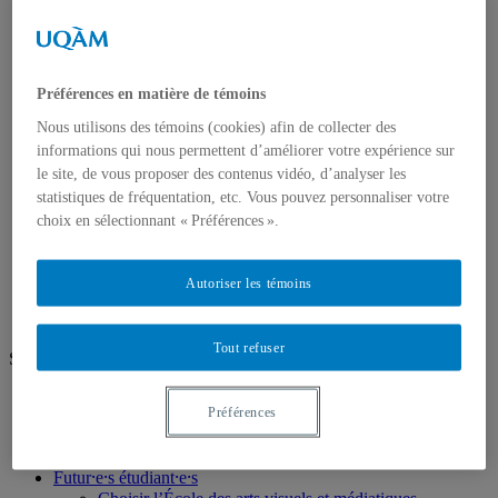
Professeur⸱e⸱s régulières et réguliers
Professeur⸱e⸱s associé⸱e⸱s
Professeur⸱e⸱s retraité⸱e⸱s
Professeur·e·s invité·e·s
Préférences en matière de témoins
Artistes ou pédagogues en résidence
Chargé⸱e⸱s de cours
Nous utilisons des témoins (cookies) afin de collecter des
Programmes d'études
informations qui nous permettent d’améliorer votre expérience sur
Premier cycle
le site, de vous proposer des contenus vidéo, d’analyser les
Deuxième cycle
statistiques de fréquentation, etc. Vous pouvez personnaliser votre
Troisième cycle
choix en sélectionnant « Préférences ».
Recherche et création
Unités de recherche
Publications
Prix, bourses et distinctions
Autoriser les témoins
Tout refuser
Suivez-nous
Facebook
Préférences
Vimeo
Instagram
Futur⸱e⸱s étudiant⸱e⸱s