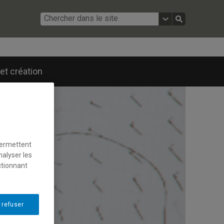
et création
permettent
nalyser les
ctionnant
 refuser