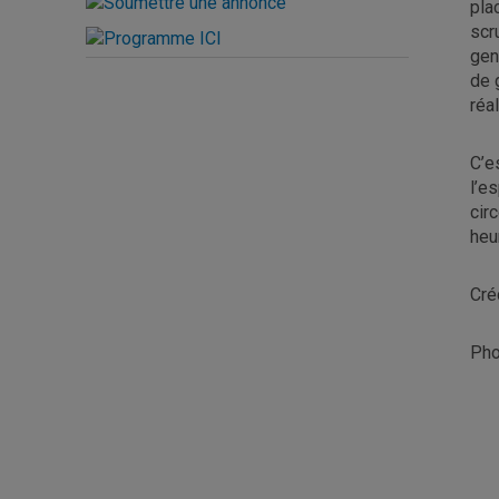
pla
scr
gen
de 
réal
C’e
l’e
cir
heu
Cré
Pho