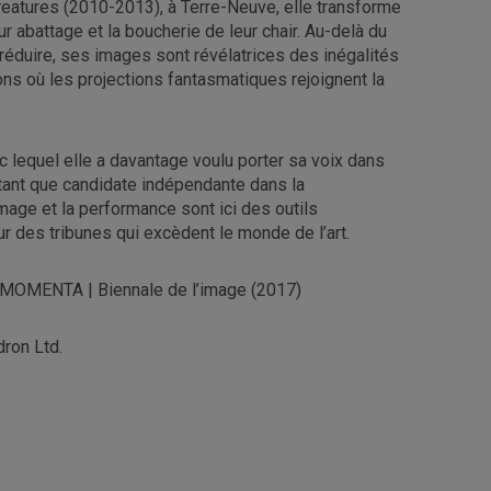
 Creatures (2010-2013), à Terre-Neuve, elle transforme
 abattage et la boucherie de leur chair. Au-delà du
s réduire, ses images sont révélatrices des inégalités
ns où les projections fantasmatiques rejoignent la
c lequel elle a davantage voulu porter sa voix dans
 tant que candidate indépendante dans la
mage et la performance sont ici des outils
sur des tribunes qui excèdent le monde de l’art.
e, MOMENTA | Biennale de l’image (2017)
dron Ltd.