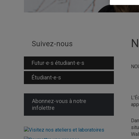
N
Suivez-nous
Futur⸱e⸱s étudiant⸱e⸱s
NO
Étudiant⸱e⸱s
L'É
Abonnez-vous à notre
app
infolettre
Dan
sit
Wal