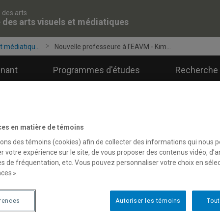
 des arts
 des arts visuels et médiatiques
t médiatiqu...
Nouvelle professeure à l'EAVM - Kim...
gnant
Programmes d'études
Recherche 
ces en matière de témoins
sons des témoins (cookies) afin de collecter des informations qui nous 
r votre expérience sur le site, de vous proposer des contenus vidéo, d’a
es de fréquentation, etc. Vous pouvez personnaliser votre choix en séle
ces ».
érences
Autoriser les témoins
Tout