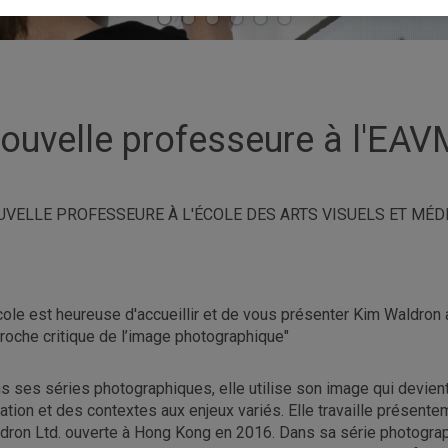
ouvelle professeure à l'EAV
UVELLE PROFESSEURE À L'ÉCOLE DES ARTS VISUELS ET MÉD
cole est heureuse d'accueillir et de vous présenter Kim Waldron 
roche critique de l’image photographique"
s ses séries photographiques, elle utilise son image qui devie
uation et des contextes aux enjeux variés. Elle travaille présente
dron Ltd. ouverte à Hong Kong en 2016. Dans sa série photograph