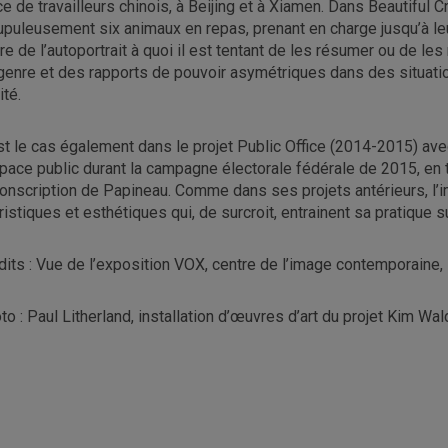
ce de travailleurs chinois, à Beijing et à Xiamen. Dans Beautiful
upuleusement six animaux en repas, prenant en charge jusqu’à leur
re de l’autoportrait à quoi il est tentant de les résumer ou de le
genre et des rapports de pouvoir asymétriques dans des situatio
ité.
st le cas également dans le projet Public Office (2014-2015) ave
space public durant la campagne électorale fédérale de 2015, en
conscription de Papineau. Comme dans ses projets antérieurs, l’i
ristiques et esthétiques qui, de surcroit, entrainent sa pratique 
dits : Vue de l’exposition VOX, centre de l’image contemporain
to : Paul Litherland, installation d’œuvres d’art du projet Kim Wal