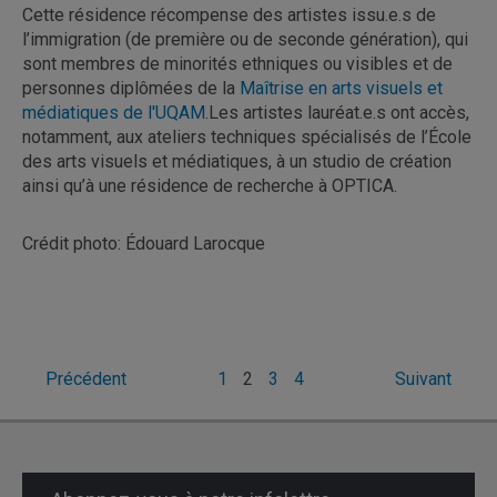
Cette résidence récompense des artistes issu.e.s de
l’immigration (de première ou de seconde génération), qui
sont membres de minorités ethniques ou visibles et de
personnes diplômées de la
Maîtrise en arts visuels et
médiatiques de l'UQAM
.Les artistes lauréat.e.s ont accès,
notamment, aux ateliers techniques spécialisés de l’École
des arts visuels et médiatiques, à un studio de création
ainsi qu’à une résidence de recherche à OPTICA.
Crédit photo: Édouard Larocque
Pagination
Précédent
1
2
3
4
Suivant
des
publications