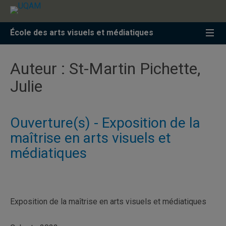
Accéder
Accéder
Accéder
à
au
à
la
menu
la
École des arts visuels et médiatiques
recherche
pricipal
zone
centrale
Auteur :
St-Martin Pichette,
Julie
Ouverture(s) - Exposition de la
maîtrise en arts visuels et
médiatiques
Exposition de la maîtrise en arts visuels et médiatiques