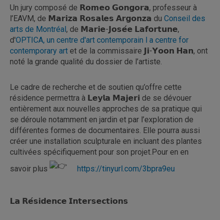
Un jury composé de 𝗥𝗼𝗺𝗲𝗼 𝗚𝗼𝗻𝗴𝗼𝗿𝗮, professeur à
l’EAVM, de 𝗠𝗮𝗿𝗶𝘇𝗮 𝗥𝗼𝘀𝗮𝗹𝗲𝘀 𝗔𝗿𝗴𝗼𝗻𝘇𝗮 du
Conseil des
arts de Montréal
, de 𝗠𝗮𝗿𝗶𝗲-𝗝𝗼𝘀𝗲́𝗲 𝗟𝗮𝗳𝗼𝗿𝘁𝘂𝗻𝗲,
d'
OPTICA, un centre d'art contemporain l a centre for
contemporary art
et de la commissaire 𝗝𝗶-𝗬𝗼𝗼𝗻 𝗛𝗮𝗻, ont
noté la grande qualité du dossier de l’artiste.
Le cadre de recherche et de soutien qu’offre cette
résidence permettra à 𝗟𝗲𝘆𝗹𝗮 𝗠𝗮𝗷𝗲𝗿𝗶 de se dévouer
entièrement aux nouvelles approches de sa pratique qui
se déroule notamment en jardin et par l’exploration de
différentes formes de documentaires. Elle pourra aussi
créer une installation sculpturale en incluant des plantes
cultivées spécifiquement pour son projet.Pour en en
savoir plus
https://tinyurl.com/3bpra9eu
𝗟𝗮 𝗥𝗲́𝘀𝗶𝗱𝗲𝗻𝗰𝗲 𝗜𝗻𝘁𝗲𝗿𝘀𝗲𝗰𝘁𝗶𝗼𝗻𝘀