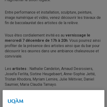
Entre performance et installation, sculpture, peinture,
image numérique et vidéo, venez découvrir les travaux de
fin de baccalauréat des artistes de la relève.
Vous êtes cordialement invité.es au
vernissage le
mercredi 7 décembre de 17h à 20h
. Vous pourrez ainsi
profiter de la présence des artistes ainsi que du bar pour
découvrir les œuvres dans une ambiance chaleureuse et
conviviale.
Les
artistes :
Nathalie Candelon, Arnaud Desrosiers,
Josefa Ferlita, Sixtine Heugebaert, Anne-Sophie Jetté,
Tristan Khodora, Myriam Lemire, Julie Métivier, Daniel
Saumier, Maria Claudia Tamayo.
Heures d’ouverture de la galerie :