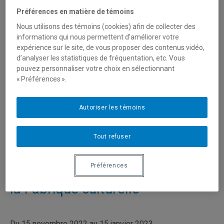
Mercredi 7 décembre de 12h à 20h
Préférences en matière de témoins
Nous utilisons des témoins (cookies) afin de collecter des
Jeudi 8 décembre de 12h à 18h
informations qui nous permettent d’améliorer votre
expérience sur le site, de vous proposer des contenus vidéo,
Vendredi 9 décembre de 12h à 20h
d’analyser les statistiques de fréquentation, etc. Vous
pouvez personnaliser votre choix en sélectionnant
« Préférences ».
Samedi 10 décembre de 12h à 17h
Évènement Facebook :
https://fb.me/e/2nJseHz1Q
Autoriser les témoins
Tout refuser
Un film de Thomas Corriveau,
Préférences
professeur associé, diffusé sur
la Fabrique culturelle
Du 15 novembre 2022 au 15 janvier 2023